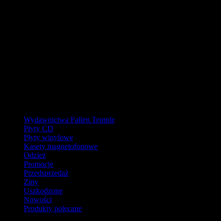
W pierwszej połowie sierpnia
nasz magazyn będzie zamknięty, a
wysyłki wstrzymane.
Ostatnie zamówienia przed przerwą wyślemy dla wpłat
zaksięgowanych do 31.07.2026 (włącznie). Wysyłki wznowimy od
17.08.2026.
Realizacja zaległych zamówień może potrwać do tygodnia po
powrocie.
Dziękujemy za wyrozumiałość!
Kategorie
Wydawnictwa Fallen Temple
Płyty CD
Płyty winylowe
Kasety magnetofonowe
Odzież
Promocje
Przedsprzedaż
Ziny
Uszkodzone
Nowości
Produkty polecane