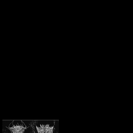
"Cathedral" is a brutal fusion of blistering blackened death metal
that devastates from start to finish. With ferocious riffs, unholy blast
beats, and guttural vocals that reverberate like cries from the abyss,
this EP captures the essence of utter chaos and darkness.
For those who know its worth, this reissue serves as a reaffirmation
of its place in the underworld of extreme metal. For the newcomers,
it’s your chance to experience what makes Abysmal Lord a name
synonymous with ruthless, unyielding blackened death metal.
This stands as a blackened death metal landmark, a savage and
primal offering that refuses to be forgotten. It’s the sound of
annihilation—uncompromising, untamed, and now available once
more for those who dare to witness its power.
CD Details
- Jewelcase CD
- 4 Page Booklet on 220 GSM Art Paper
- Limited to 200 copies
Klienci zakupili także