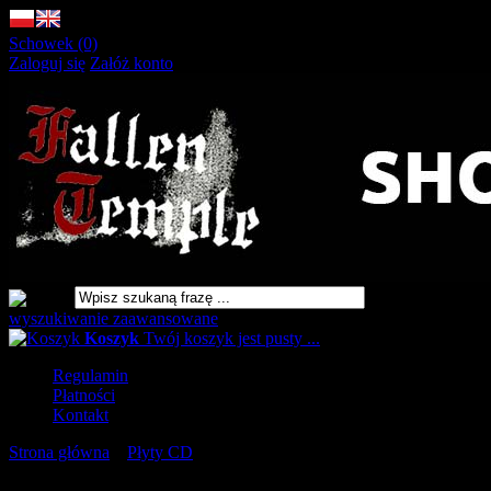
Schowek (0)
Zaloguj się
Załóż konto
wyszukiwanie zaawansowane
Koszyk
Twój koszyk jest pusty ...
Regulamin
Płatności
Kontakt
Strona główna
»
Płyty CD
»
ABYSMAL LORD Cathedral [CD]
URLOP - przerwa w wysyłkach