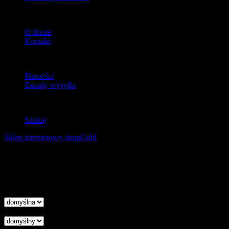
O firmie
O firmie
Kontakt
Dostawa
Płatności
Zasady wysyłki
Zwroty
Szukaj
Sklep internetowy shopGold
Korzystanie z tej witryny oznacza wyrażenie zgody na
wykorzystanie plików cookies. Więcej informacji możesz znaleźć w
naszej Polityce Cookies.
Nie pokazuj więcej tego komunikatu
zamknij
Wysokość linii
Odstęp liter