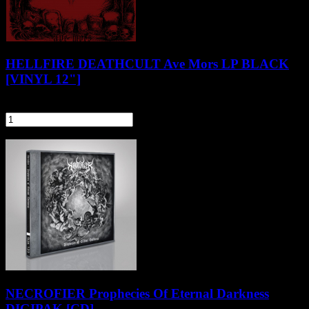
HELLFIRE DEATHCULT Ave Mors LP BLACK
[VINYL 12"]
89,90 zł
szt.
Do koszyka
Pozostałe produkty z kategorii
NECROFIER Prophecies Of Eternal Darkness
DIGIPAK [CD]