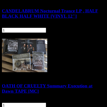
CANDELABRUM Nocturnal Trance LP , HALF
BLACK HALF WHITE [VINYL 12"]
91,90 zł
szt.
Do koszyka
OATH OF CRUELTY Summary Execution at
Dawn TAPE [MC]
44,90 zł
szt.
Do koszyka