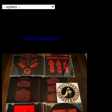
Producenci
Kontakt
Fallen Temple
wytwórnia muzyczna i sklep
internetowy
NIP: 5732421614
E-mail:
shop@fallentemple.pl
Godziny działania
sklepu
codziennie 9.00 - 17.00