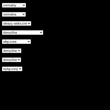
Kursor
Skala szarości
Ukryj obrazy
Czytelna czcionka
Wyłączenie animacji
Wyrównanie tekstu
Podkreśl odnośniki
Czytnik ekranu
Zresetuj wszystkie ustawienia