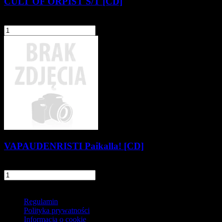
CULT OF ORPIST S/T [CD]
34,90 zł
szt.
Do koszyka
VAPAUDENRISTI Paikalla! [CD]
54,90 zł
szt.
Do koszyka
Informacje
Regulamin
Polityka prywatności
Informacja o cookie