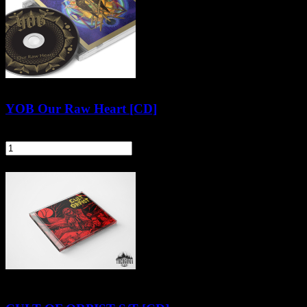
YOB Our Raw Heart [CD]
59,90 zł
szt.
Do koszyka