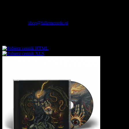
Fallen Temple
wytwórnia muzyczna i sklep
internetowy
NIP: 5732421614
E-mail:
shop@fallentemple.pl
Godziny działania
sklepu
codziennie 9.00 - 17.00
Cennik