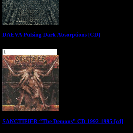
DAEVA Pulsing Dark Absorptions [CD]
31,90 zł
szt.
Do koszyka
SANCTIFIER “The Demons” CD 1992-1995 [cd]
29,90 zł