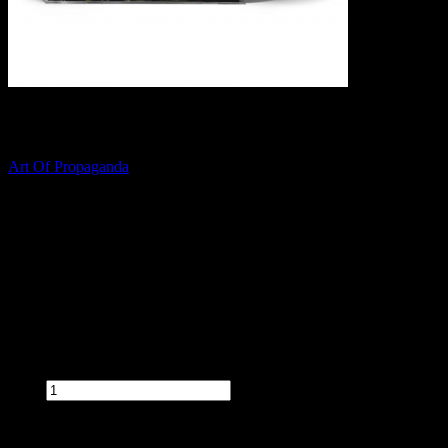
ALEYNMORD The Blinding Light [CD]
Art Of Propaganda
Dostępność:
Dostępny
Czas wysyłki:
3 dni
Koszt wysyłki:
od 0,00 zł
Stan produktu:
Nowy
Cena:
45,90 zł
Przed zakupem produktu wybierz wymagane opcje.
Ilość:
szt.
Dodaj do koszyka
dodaj do schowka