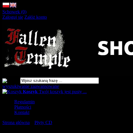
Schowek (0)
Zaloguj się
Załóż konto
wyszukiwanie zaawansowane
Koszyk
Twój koszyk jest pusty ...
Regulamin
Płatności
Kontakt
Strona główna
»
Płyty CD
»
ALEYNMORD The Blinding Light [C