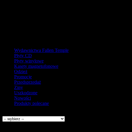
W pierw
Ostatnie zamówienia przed prz
Kategorie
Wydawnictwa Fallen Temple
Płyty CD
Płyty winylowe
Kasety magnetofonowe
Odzież
Promocje
Przedsprzedaż
Ziny
Uszkodzone
Nowości
Produkty polecane
Producenci
Kontakt