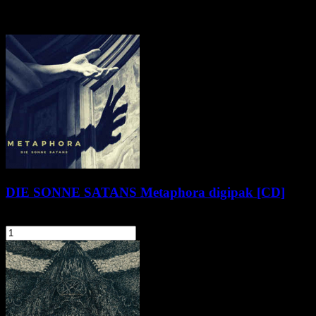
Pozostałe produkty z kategorii
DIE SONNE SATANS Metaphora digipak [CD]
39,90 zł
34,90 zł
szt.
Do koszyka