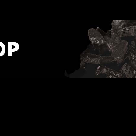
D]
URLOP - przerwa w wysyłkach