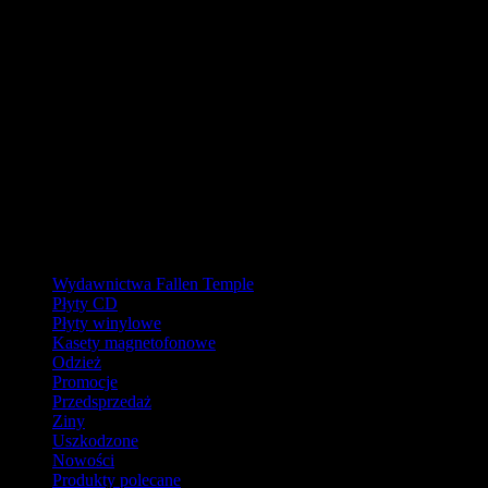
URLOP - przerwa w wysyłkach
W pierwszej połowie sierpnia
nasz magazyn będzie zamknięty, a
wysyłki wstrzymane.
Ostatnie zamówienia przed przerwą wyślemy dla wpłat
zaksięgowanych do 31.07.2026 (włącznie). Wysyłki wznowimy od
17.08.2026.
Realizacja zaległych zamówień może potrwać do tygodnia po
powrocie.
Dziękujemy za wyrozumiałość!
Kategorie
Wydawnictwa Fallen Temple
Płyty CD
Płyty winylowe
Kasety magnetofonowe
Odzież
Promocje
Przedsprzedaż
Ziny
Uszkodzone
Nowości
Produkty polecane