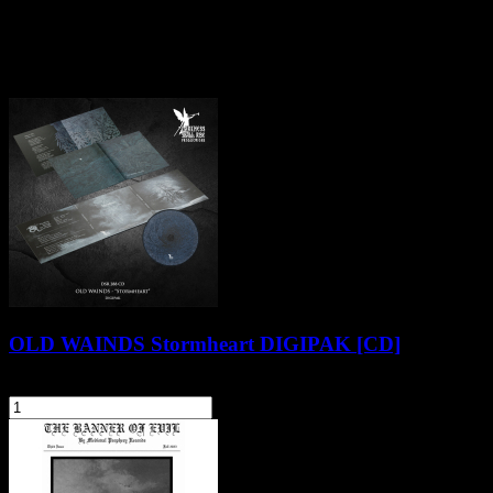
Klienci zakupili także
OLD WAINDS Stormheart DIGIPAK [CD]
64,90 zł
szt.
Do koszyka