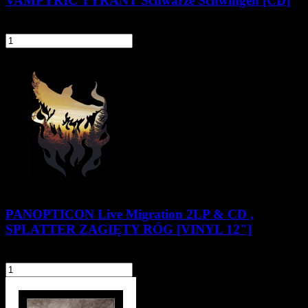
VAMPYRIC TYRANT Schwarze Schwingen [CD]
49,90 zł
szt.
Do koszyka
Pozostałe produkty z kategorii
PANOPTICON Live Migration 2LP & CD ,
SPLATTER ZAGIĘTY RÓG [VINYL 12"]
239,90 zł
szt.
Do koszyka