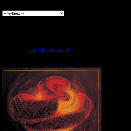
Producenci
Kontakt
Fallen Temple
wytwórnia muzyczna i sklep
internetowy
NIP: 5732421614
E-mail:
shop@fallentemple.pl
Godziny działania
sklepu
codziennie 9.00 - 17.00