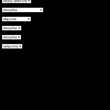
Czytelna czcionka
Wyłączenie animacji
Wyrównanie tekstu
Podkreśl odnośniki
Czytnik ekranu
Zresetuj wszystkie ustawienia