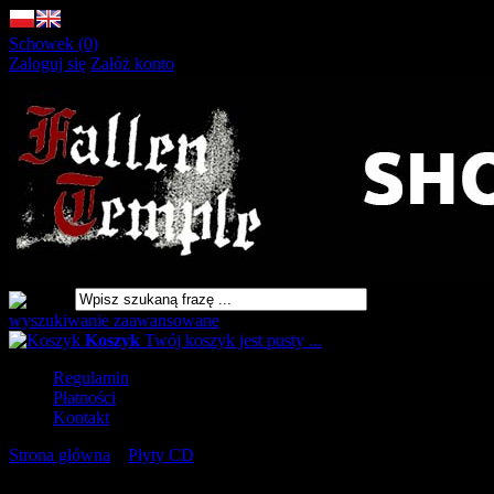
Schowek (0)
Zaloguj się
Załóż konto
wyszukiwanie zaawansowane
Koszyk
Twój koszyk jest pusty ...
Regulamin
Płatności
Kontakt
Strona główna
»
Płyty CD
»
ARJEN Kad se slika iskrivi dovoljno
[CD]