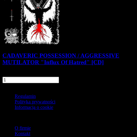
CADAVERIC POSSESSION / AGGRESSIVE
MUTILATOR "Influx Of Hatred" [CD]
29,90 zł
szt.
Do koszyka
Informacje
Regulamin
Polityka prywatności
Informacja o cookie
O firmie
O firmie
Kontakt