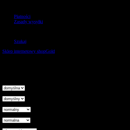
Dostawa
Płatności
Zasady wysyłki
Zwroty
Szukaj
Sklep internetowy shopGold
Korzystanie z tej witryny oznacza wyrażenie zgody na
wykorzystanie plików cookies. Więcej informacji możesz znaleźć w
naszej Polityce Cookies.
Nie pokazuj więcej tego komunikatu
zamknij
Wysokość linii
Odstęp liter
Kursor
Skala szarości
Ukryj obrazy