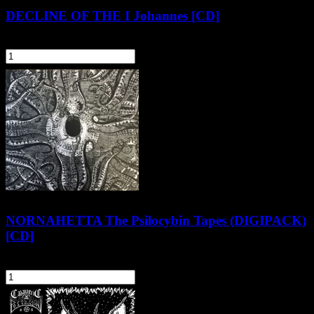
DECLINE OF THE I Johannes [CD]
39,90 zł
szt.
Do koszyka
NORNAHETTA The Psilocybin Tapes (DIGIPACK)
[CD]
41,90 zł
szt.
Do koszyka