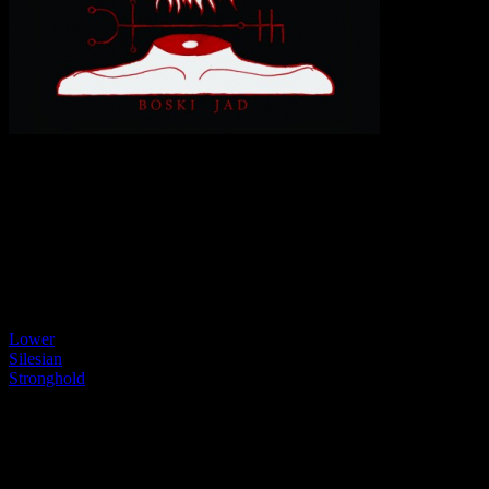
DEEP
DESOLATION
Boski
Jad
[CD]
Lower
Silesian
Stronghold
Dostępność:
Dostępny
Czas