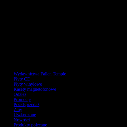
URLOP - przerwa w wysyłkach
W pierwszej połowie sierpnia
nasz magazyn będzie zamknięty, a
wysyłki wstrzymane.
Ostatnie zamówienia przed przerwą wyślemy dla wpłat
zaksięgowanych do 31.07.2026 (włącznie). Wysyłki wznowimy od
17.08.2026.
Realizacja zaległych zamówień może potrwać do tygodnia po
powrocie.
Dziękujemy za wyrozumiałość!
Kategorie
Wydawnictwa Fallen Temple
Płyty CD
Płyty winylowe
Kasety magnetofonowe
Odzież
Promocje
Przedsprzedaż
Ziny
Uszkodzone
Nowości
Produkty polecane