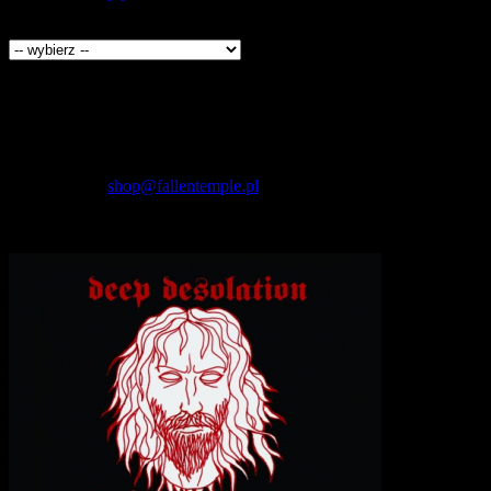
Producenci
Kontakt
Fallen Temple
wytwórnia muzyczna i sklep
internetowy
NIP: 5732421614
E-mail:
shop@fallentemple.pl
Godziny działania
sklepu
codziennie 9.00 - 17.00