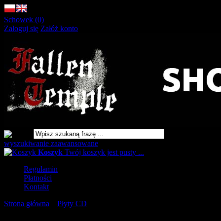
Schowek (0)
Zaloguj się
Załóż konto
wyszukiwanie zaawansowane
Koszyk
Twój koszyk jest pusty ...
Regulamin
Płatności
Kontakt
Strona główna
»
Płyty CD
»
DEEP DESOLATION Boski Jad
[CD]