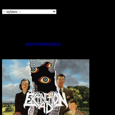
Producenci
Kontakt
Fallen Temple
wytwórnia muzyczna i sklep
internetowy
NIP: 5732421614
E-mail:
shop@fallentemple.pl
Godziny działania
sklepu
codziennie 9.00 - 17.00