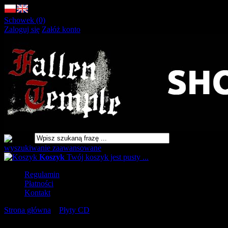
Schowek (0)
Zaloguj się
Załóż konto
wyszukiwanie zaawansowane
Koszyk
Twój koszyk jest pusty ...
Regulamin
Płatności
Kontakt
Strona główna
»
Płyty CD
»
EXTINCTION A.D Chaos, Collusion,
Carnage & Propaganda DIGIPAK [CD]