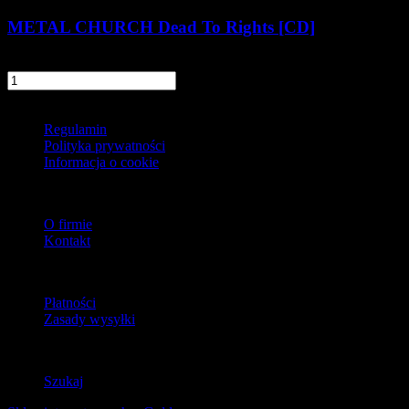
METAL CHURCH Dead To Rights [CD]
59,90 zł
szt.
Do koszyka
Informacje
Regulamin
Polityka prywatności
Informacja o cookie
O firmie
O firmie
Kontakt
Dostawa
Płatności
Zasady wysyłki
Zwroty
Szukaj