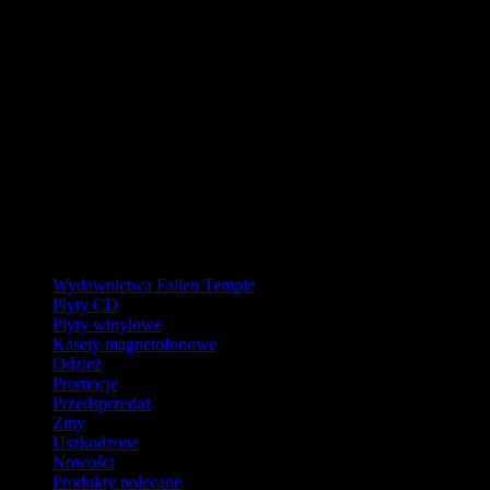
URLOP - przerwa w wysyłkach
W pierwszej połowie sierpnia
nasz magazyn będzie zamknięty, a
wysyłki wstrzymane.
Ostatnie zamówienia przed przerwą wyślemy dla wpłat
zaksięgowanych do 31.07.2026 (włącznie). Wysyłki wznowimy od
17.08.2026.
Realizacja zaległych zamówień może potrwać do tygodnia po
powrocie.
Dziękujemy za wyrozumiałość!
Kategorie
Wydawnictwa Fallen Temple
Płyty CD
Płyty winylowe
Kasety magnetofonowe
Odzież
Promocje
Przedsprzedaż
Ziny
Uszkodzone
Nowości
Produkty polecane