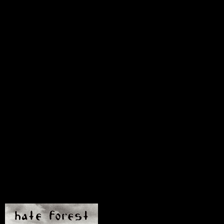
Long Island metal vets EXTINCTION A.D. bring a ferocious live
show and light speed riffs with 'Chaos, Collusion, Carnage and
Propaganda'. Thrash meets Hardcore meets pulverising groove with
this ferocious hybrid offering. Rick Jimenez, Tom Wood, and Mike
Sciulara and Ian Cimaglia bring a fresh spin to the Metalcore sound
by going back to its roots, harking the likes of Biohazard,
Forbidden, Arkangel & Sepultura (check the cover of their classic
'Propaganda'!) The “question everything” approach of the band's
lyrics combined with their unmatched raw live energy and precision
approach to classic thrash metal, has elevated them to a whole new
level. Since their 2013 formation, XAD have been touring steadily
throughout North America & The United Kingdom, as seen with
Obituary, Suicidal Tendencies, Thy Art Is Murder, Havok,
Municipal Waste, Testament, Harm's Way, Exodus, Kvelertak, and
many more...Their sophomore full length Decimation Treaty was
recorded and mixed by Joe Cincotta (Suffocation, Obituary) and
mastered by Brad Boatright (Iron Reagan, Converge, Obituary).
2022 approaches with a new album coming soon - in the meantime,
CCCP is your taster of the kick in the teeth to come!
Pozostałe produkty z kategorii