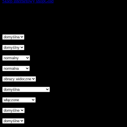
Sklep internetowy shopGold
Korzystanie z tej witryny oznacza wyrażenie zgody na
wykorzystanie plików cookies. Więcej informacji możesz znaleźć w
naszej Polityce Cookies.
Nie pokazuj więcej tego komunikatu
zamknij
Wysokość linii
Odstęp liter
Kursor
Skala szarości
Ukryj obrazy
Czytelna czcionka
Wyłączenie animacji
Wyrównanie tekstu
Podkreśl odnośniki
Czytnik ekranu