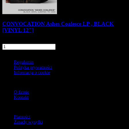
CONVOCATION Ashes Coalesce LP , BLACK
[VINYL 12"]
71,90 zł
szt.
Do koszyka
Informacje
Regulamin
Polityka prywatności
Informacja o cookie
O firmie
O firmie
Kontakt
Dostawa
Płatności
Zasady wysyłki