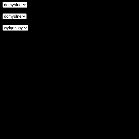
Podkreśl odnośniki
Czytnik ekranu
Zresetuj wszystkie ustawienia