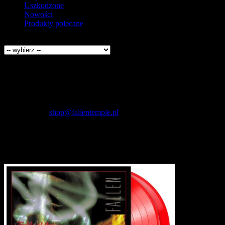
Uszkodzone
Nowości
Produkty polecane
Producenci
Kontakt
Fallen Temple
wytwórnia muzyczna i sklep
internetowy
NIP: 5732421614
E-mail:
shop@fallentemple.pl
Godziny działania
sklepu
codziennie 9.00 - 17.00