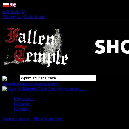
Schowek (0)
Zaloguj się
Załóż konto
wyszukiwanie zaawansowane
Koszyk
Twój koszyk jest pusty ...
Regulamin
Płatności
Kontakt
Strona główna
»
Płyty winylowe
»
FIELDS OF THE NEPHILIM
Fallen 2LP RED [VINYL 12"]