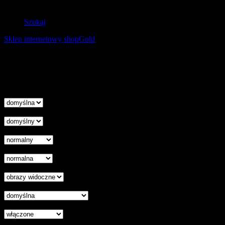
Zwroty
Szukaj
Sklep internetowy shopGold
Korzystanie z tej witryny oznacza wyrażenie zgody na
wykorzystanie plików cookies. Więcej informacji możesz znaleźć w
naszej Polityce Cookies.
Nie pokazuj więcej tego komunikatu
zamknij
Wysokość linii
Odstęp liter
Kursor
Skala szarości
Ukryj obrazy
Czytelna czcionka
Wyłączenie animacji
Wyrównanie tekstu