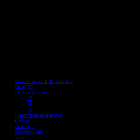
URLOP - przerwa w wysyłkach
W pierwszej połowie sierpnia
nasz magazyn będzie zamknięty, a
wysyłki wstrzymane.
Ostatnie zamówienia przed przerwą wyślemy dla wpłat
zaksięgowanych do 31.07.2026 (włącznie). Wysyłki wznowimy od
17.08.2026.
Realizacja zaległych zamówień może potrwać do tygodnia po
powrocie.
Dziękujemy za wyrozumiałość!
Kategorie
Wydawnictwa Fallen Temple
Płyty CD
Płyty winylowe
7"
10"
12"
Kasety magnetofonowe
Odzież
Promocje
Przedsprzedaż
Ziny