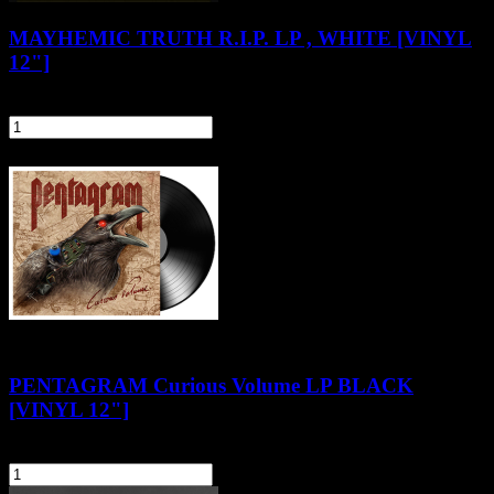
MAYHEMIC TRUTH R.I.P. LP , WHITE [VINYL
12"]
97,90 zł
szt.
Do koszyka
PENTAGRAM Curious Volume LP BLACK
[VINYL 12"]
112,90 zł
szt.
Do koszyka