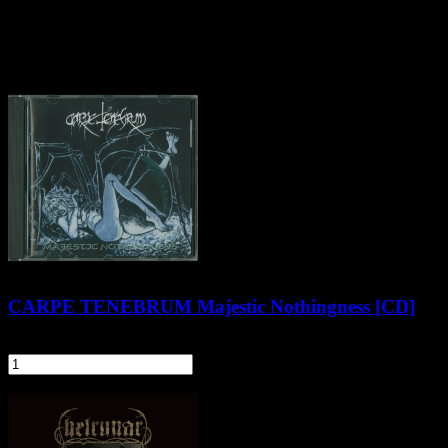
PSYCHONAUT
Klienci zakupili także
CARPE TENEBRUM Majestic Nothingness [CD]
44,90 zł
szt.
Do koszyka
Pozostałe produkty z kategorii