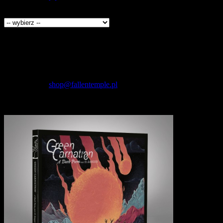
Producenci
Kontakt
Fallen Temple
wytwórnia muzyczna i sklep
internetowy
NIP: 5732421614
E-mail:
shop@fallentemple.pl
Godziny działania
sklepu
codziennie 9.00 - 17.00