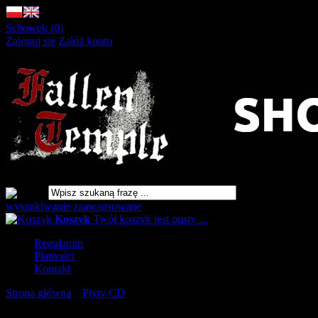
Schowek (0)
Zaloguj się
Załóż konto
wyszukiwanie zaawansowane
Koszyk
Twój koszyk jest pusty ...
Regulamin
Płatności
Kontakt
Strona główna
»
Płyty CD
»
GREEN CARNATION A Dark Poem,
Part II: Sanguis DIGIPAK [CD]