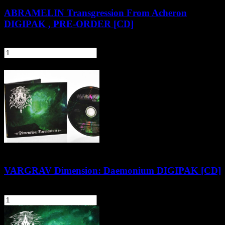
ABRAMELIN Transgression From Acheron
DIGIPAK , PRE-ORDER [CD]
54,90 zł
szt.
Do koszyka
VARGRAV Dimension: Daemonium DIGIPAK [CD]
65,90 zł
szt.
Do koszyka