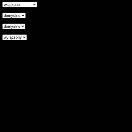
Wyrównanie tekstu
Podkreśl odnośniki
Czytnik ekranu
Zresetuj wszystkie ustawienia