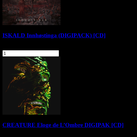
ISKALD Innhøstinga (DIGIPACK) [CD]
49,90 zł
szt.
Do koszyka
CREATURE Eloge de L’Ombre DIGIPAK [CD]
56,90 zł