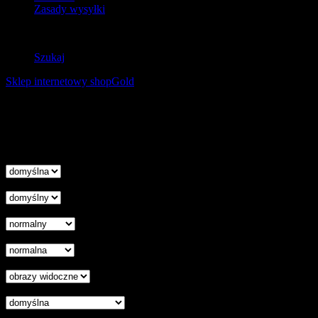
Zasady wysyłki
Zwroty
Szukaj
Sklep internetowy shopGold
Korzystanie z tej witryny oznacza wyrażenie zgody na
wykorzystanie plików cookies. Więcej informacji możesz znaleźć w
naszej Polityce Cookies.
Nie pokazuj więcej tego komunikatu
zamknij
Wysokość linii
Odstęp liter
Kursor
Skala szarości
Ukryj obrazy
Czytelna czcionka
Wyłączenie animacji