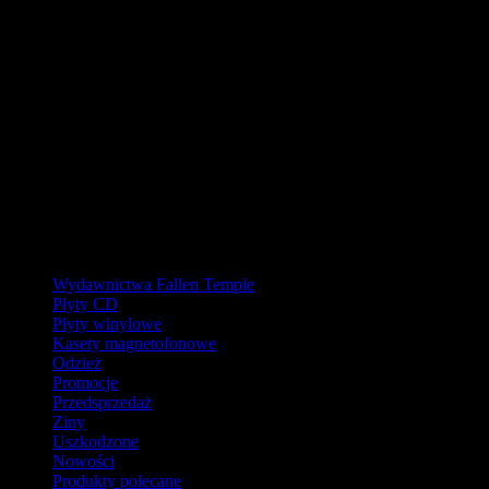
URLOP - przerwa w wysyłkach
W pierwszej połowie sierpnia
nasz magazyn będzie zamknięty, a
wysyłki wstrzymane.
Ostatnie zamówienia przed przerwą wyślemy dla wpłat
zaksięgowanych do 31.07.2026 (włącznie). Wysyłki wznowimy od
17.08.2026.
Realizacja zaległych zamówień może potrwać do tygodnia po
powrocie.
Dziękujemy za wyrozumiałość!
Kategorie
Wydawnictwa Fallen Temple
Płyty CD
Płyty winylowe
Kasety magnetofonowe
Odzież
Promocje
Przedsprzedaż
Ziny
Uszkodzone
Nowości
Produkty polecane