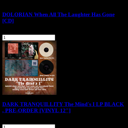
DOLORIAN When All The Laughter Has Gone
[CD]
47,90 zł
szt.
Do koszyka
DARK TRANQUILLITY The Mind's I LP BLACK
, PRE-ORDER [VINYL 12"]
119,90 zł
szt.
Do koszyka