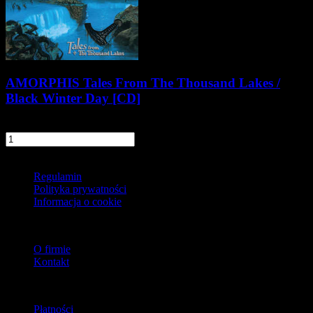
AMORPHIS Tales From The Thousand Lakes /
Black Winter Day [CD]
59,90 zł
szt.
Do koszyka
Informacje
Regulamin
Polityka prywatności
Informacja o cookie
O firmie
O firmie
Kontakt
Dostawa
Płatności