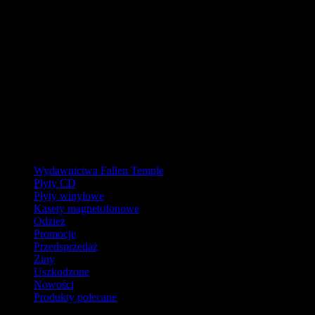
W pierwszej połowie sierpnia
nasz magazyn będzie zamknięty, a
wysyłki wstrzymane.
Ostatnie zamówienia przed przerwą wyślemy dla wpłat
zaksięgowanych do 31.07.2026 (włącznie). Wysyłki wznowimy od
17.08.2026.
Realizacja zaległych zamówień może potrwać do tygodnia po
powrocie.
Dziękujemy za wyrozumiałość!
Kategorie
Wydawnictwa Fallen Temple
Płyty CD
Płyty winylowe
Kasety magnetofonowe
Odzież
Promocje
Przedsprzedaż
Ziny
Uszkodzone
Nowości
Produkty polecane