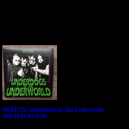
with third full-length
"Aeternum"
- merging violent Hardcore,
desolate Black Metal, brooding post-Metal, elements of Dark
Ambient and the churning ruthlessness of bass-driven Industrial and
Grind into the band’s most dynamic, cohesive, cerebral and
undoubtedly heaviest record yet.
Pozostałe produkty z kategorii
HERETIC Underdogs Of The Underworld
(DIGIPACK) [CD]
54,90 zł