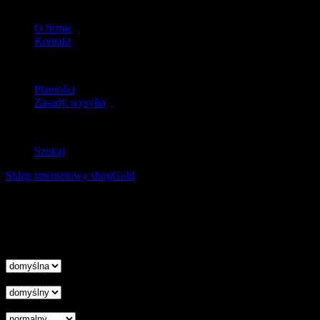
O firmie
O firmie
Kontakt
Dostawa
Płatności
Zasady wysyłki
Zwroty
Szukaj
Sklep internetowy shopGold
Korzystanie z tej witryny oznacza wyrażenie zgody na
wykorzystanie plików cookies. Więcej informacji możesz znaleźć w
naszej Polityce Cookies.
Nie pokazuj więcej tego komunikatu
zamknij
Wysokość linii
Odstęp liter
Kursor