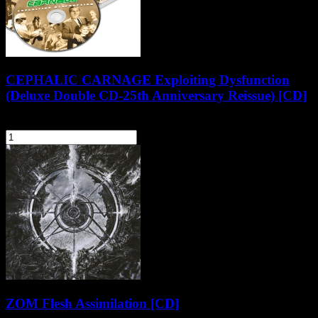
CEPHALIC CARNAGE Exploiting Dysfunction
(Deluxe Double CD-25th Anniversary Reissue) [CD]
67,90 zł
szt.
Do koszyka
ZOM Flesh Assimilation [CD]