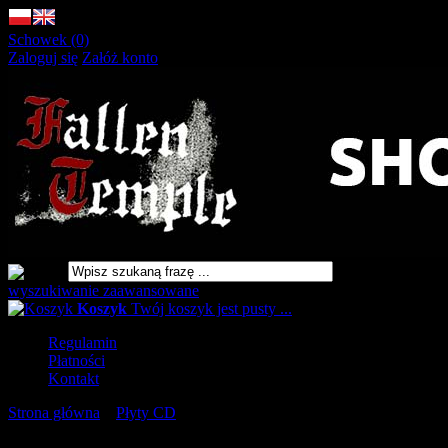
Schowek (0)
Zaloguj się
Załóż konto
wyszukiwanie zaawansowane
Koszyk
Twój koszyk jest pusty ...
Regulamin
Płatności
Kontakt
Strona główna
»
Płyty CD
»
HEXIS Aeternum GATEFOLD [CD]
URLOP - przerwa w wysyłkach