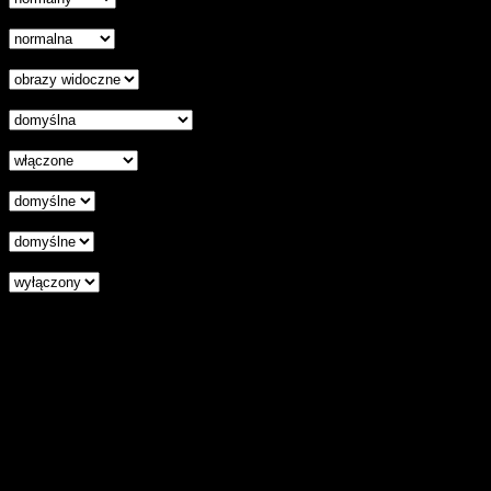
Skala szarości
Ukryj obrazy
Czytelna czcionka
Wyłączenie animacji
Wyrównanie tekstu
Podkreśl odnośniki
Czytnik ekranu
Zresetuj wszystkie ustawienia