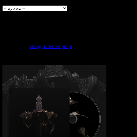
Producenci
Kontakt
Fallen Temple
wytwórnia muzyczna i sklep
internetowy
NIP: 5732421614
E-mail:
shop@fallentemple.pl
Godziny działania
sklepu
codziennie 9.00 - 17.00