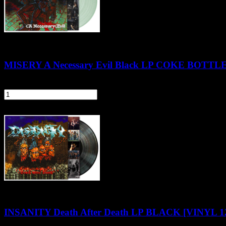
MISERY A Necessary Evil Black LP COKE BOTTL
124,90 zł
szt.
Do koszyka
INSANITY Death After Death LP BLACK [VINYL 1