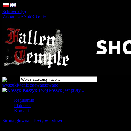
Schowek (0)
Zaloguj się
Załóż konto
wyszukiwanie zaawansowane
Koszyk
Twój koszyk jest pusty ...
Regulamin
Płatności
Kontakt
Strona główna
»
Płyty winylowe
»
INSANITY Death After Death 