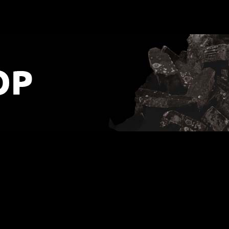
LP BLUE [VINYL 12"]
URLOP - przerwa w wysyłkach