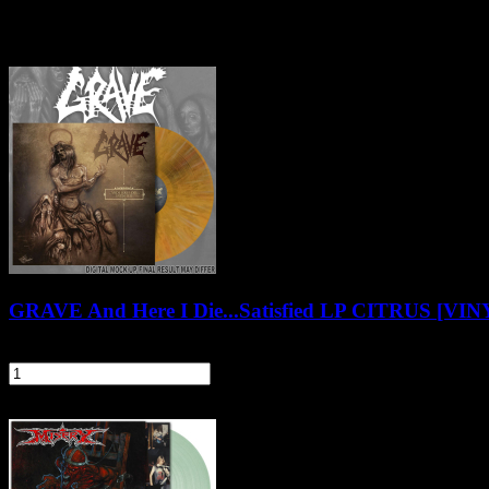
Klienci zakupili także
GRAVE And Here I Die...Satisfied LP CITRUS [VIN
88,90 zł
szt.
Do koszyka