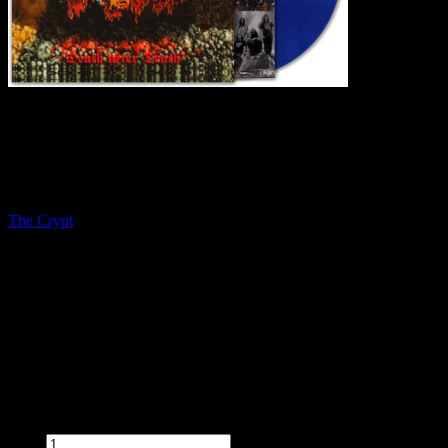
INSANITY Death After Death LP BLUE [
The Crypt
Dostępność:
Dostępny
Czas wysyłki:
5 dni
Koszt wysyłki:
od 0,00 zł
Stan produktu:
Nowy
Cena:
129,90 zł
Przed zakupem produktu wybierz wymagane opcje.
Ilość:
szt.