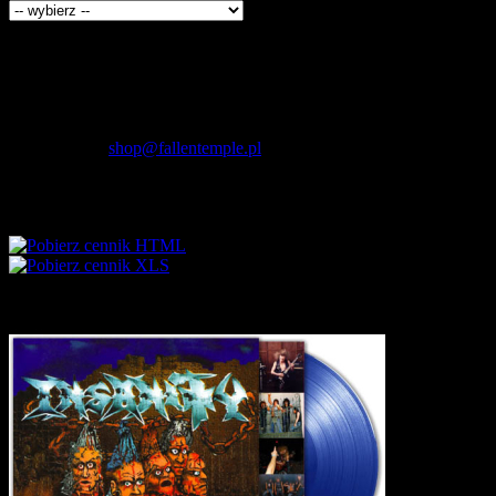
Kontakt
Fallen Temple
wytwórnia muzyczna i sklep
internetowy
NIP: 5732421614
E-mail:
shop@fallentemple.pl
Godziny działania
sklepu
codziennie 9.00 - 17.00
Cennik