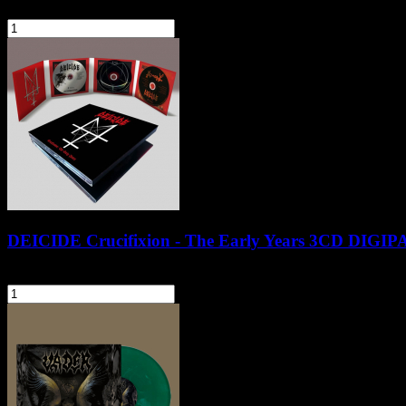
124,90 zł
szt.
Do koszyka
DEICIDE Crucifixion - The Early Years 3CD DIGI
124,90 zł
szt.
Do koszyka