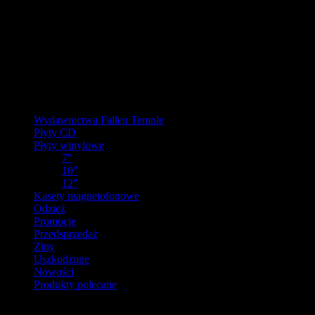
W pierw
Ostatnie zamówienia przed prz
Kategorie
Wydawnictwa Fallen Temple
Płyty CD
Płyty winylowe
7"
10"
12"
Kasety magnetofonowe
Odzież
Promocje
Przedsprzedaż
Ziny
Uszkodzone
Nowości
Produkty polecane
Producenci