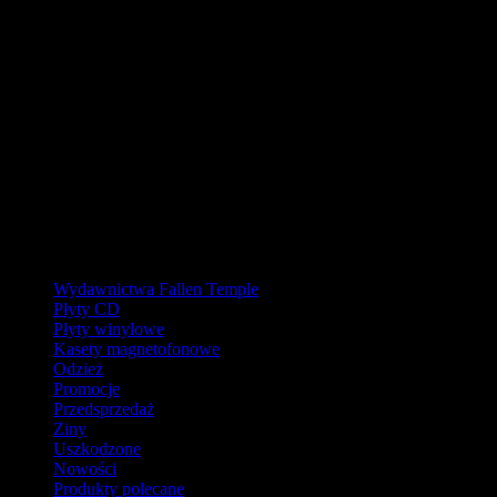
URLOP - przerwa w wysyłkach
W pierwszej połowie sierpnia
nasz magazyn będzie zamknięty, a
wysyłki wstrzymane.
Ostatnie zamówienia przed przerwą wyślemy dla wpłat
zaksięgowanych do 31.07.2026 (włącznie). Wysyłki wznowimy od
17.08.2026.
Realizacja zaległych zamówień może potrwać do tygodnia po
powrocie.
Dziękujemy za wyrozumiałość!
Kategorie
Wydawnictwa Fallen Temple
Płyty CD
Płyty winylowe
Kasety magnetofonowe
Odzież
Promocje
Przedsprzedaż
Ziny
Uszkodzone
Nowości
Produkty polecane