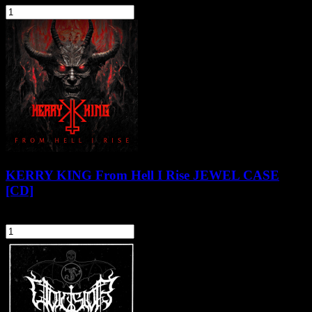
szt.
Do koszyka
KERRY KING From Hell I Rise JEWEL CASE
[CD]
70,90 zł
szt.
Do koszyka