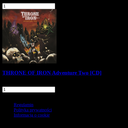
29,90 zł
szt.
Do koszyka
THRONE OF IRON Adventure Two [CD]
64,90 zł
szt.
Do koszyka
Informacje
Regulamin
Polityka prywatności
Informacja o cookie
O firmie