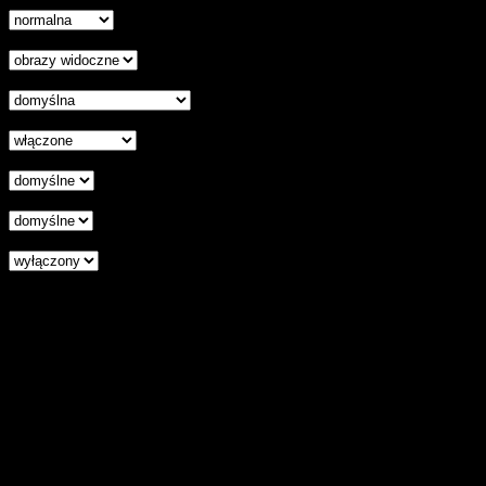
Ukryj obrazy
Czytelna czcionka
Wyłączenie animacji
Wyrównanie tekstu
Podkreśl odnośniki
Czytnik ekranu
Zresetuj wszystkie ustawienia