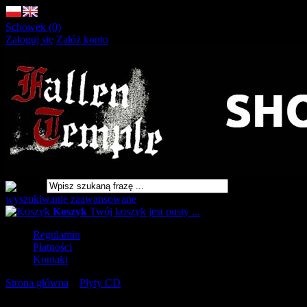
Schowek (0)
Zaloguj się
Załóż konto
wyszukiwanie zaawansowane
Koszyk
Twój koszyk jest pusty ...
Regulamin
Płatności
Kontakt
Strona główna
»
Płyty CD
»
KOMMODUS Will To Dominate All
Life DIGIPAK [CD]