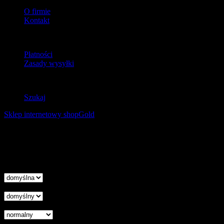
O firmie
Kontakt
Dostawa
Płatności
Zasady wysyłki
Zwroty
Szukaj
Sklep internetowy shopGold
Korzystanie z tej witryny oznacza wyrażenie zgody na
wykorzystanie plików cookies. Więcej informacji możesz znaleźć w
naszej Polityce Cookies.
Nie pokazuj więcej tego komunikatu
zamknij
Wysokość linii
Odstęp liter
Kursor
Skala szarości