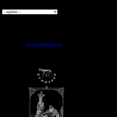
Producenci
Kontakt
Fallen Temple
wytwórnia muzyczna i sklep
internetowy
NIP: 5732421614
E-mail:
shop@fallentemple.pl
Godziny działania
sklepu
codziennie 9.00 - 17.00