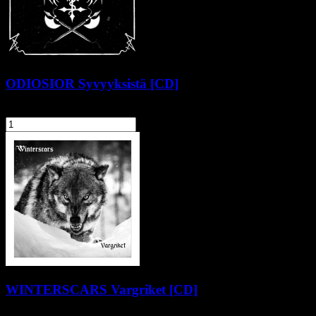
ODIOSIOR Syvyyksistä [CD]
48,90 zł
szt.
Do koszyka
WINTERSCARS Vargriket [CD]