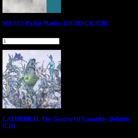
MANES Pathei Mathos DIGIPACK [CD]
56,90 zł
szt.
Do koszyka
Pozostałe produkty z kategorii
CATHEDRAL The Garden Of Unearthly Delights
[CD]
77,90 zł