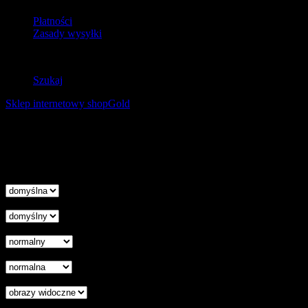
Płatności
Zasady wysyłki
Zwroty
Szukaj
Sklep internetowy shopGold
Korzystanie z tej witryny oznacza wyrażenie zgody na
wykorzystanie plików cookies. Więcej informacji możesz znaleźć w
naszej Polityce Cookies.
Nie pokazuj więcej tego komunikatu
zamknij
Wysokość linii
Odstęp liter
Kursor
Skala szarości
Ukryj obrazy
Czytelna czcionka