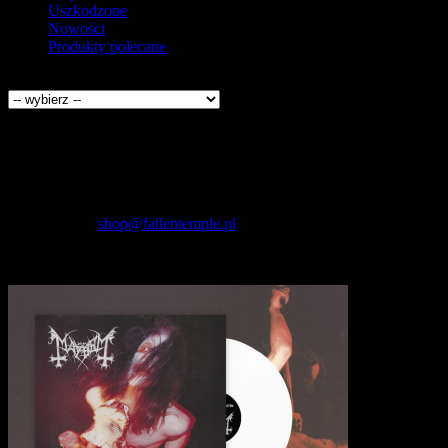
Uszkodzone
Nowości
Produkty polecane
Producenci
Kontakt
Fallen Temple
wytwórnia muzyczna i sklep
internetowy
NIP: 5732421614
E-mail:
shop@fallentemple.pl
Godziny działania
sklepu
codziennie 9.00 - 17.00