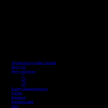
URLOP - przerwa w wysyłkach
W pierwszej połowie sierpnia
nasz magazyn będzie zamknięty, a
wysyłki wstrzymane.
Ostatnie zamówienia przed przerwą wyślemy dla wpłat
zaksięgowanych do 31.07.2026 (włącznie). Wysyłki wznowimy od
17.08.2026.
Realizacja zaległych zamówień może potrwać do tygodnia po
powrocie.
Dziękujemy za wyrozumiałość!
Kategorie
Wydawnictwa Fallen Temple
Płyty CD
Płyty winylowe
7"
10"
12"
Kasety magnetofonowe
Odzież
Promocje
Przedsprzedaż
Ziny