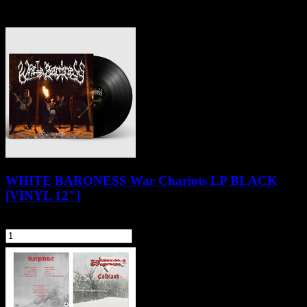
Pozostałe produkty z kategorii
WHITE BARONESS War Chariots LP BLACK
[VINYL 12"]
102,90 zł
szt.
Do koszyka