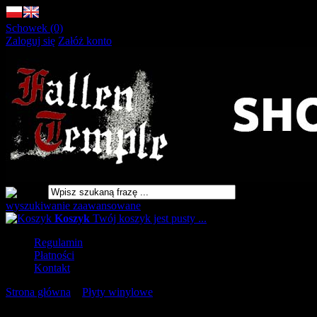
Schowek (0)
Zaloguj się
Załóż konto
wyszukiwanie zaawansowane
Koszyk
Twój koszyk jest pusty ...
Regulamin
Płatności
Kontakt
Strona główna
»
Płyty winylowe
»
MAYHEM Live in
Bischofswerda (21st June 1997) LP WHITE [VINYL 12"]