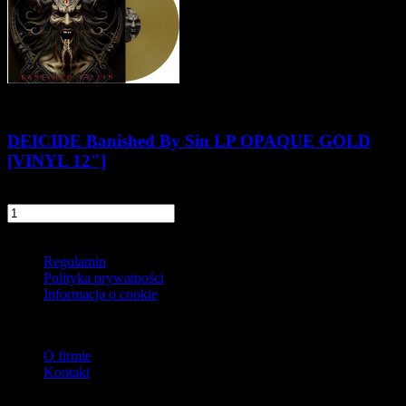
DEICIDE Banished By Sin LP OPAQUE GOLD
[VINYL 12"]
159,90 zł
szt.
Do koszyka
Informacje
Regulamin
Polityka prywatności
Informacja o cookie
O firmie
O firmie
Kontakt
Dostawa