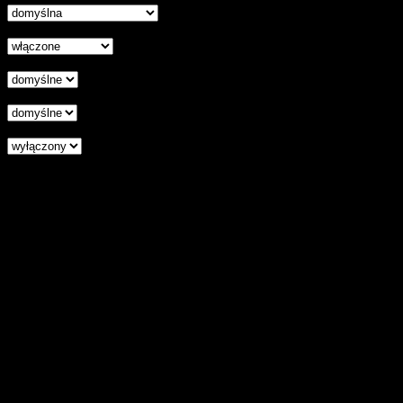
Wyłączenie animacji
Wyrównanie tekstu
Podkreśl odnośniki
Czytnik ekranu
Zresetuj wszystkie ustawienia