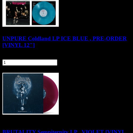
UNPURE Coldland LP ICE BLUE , PRE-ORDER
[VINYL 12"]
99,90 zł
szt.
Do koszyka
BRUTALITY Sempiternity LP , VIOLET [VINYL