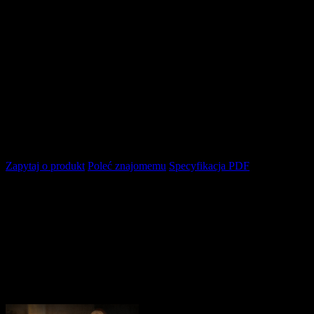
do
koszyka
dodaj
do
schowka
Zapytaj o produkt
Poleć znajomemu
Specyfikacja PDF
Opis produktu
Pozostałe produkty z kategorii