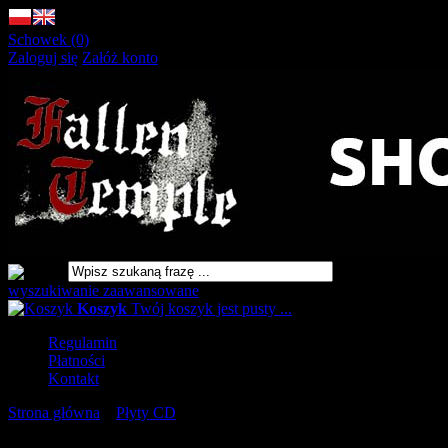
Schowek (0)
Zaloguj się
Załóż konto
wyszukiwanie zaawansowane
Koszyk
Twój koszyk jest pusty ...
Regulamin
Płatności
Kontakt
Strona główna
»
Płyty CD
»
MISOTHEISMUS Untitled II [CD]
URLOP - przerwa w wysyłkach