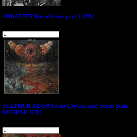
SODALITY Benediction part 1 [CD]
55,90 zł
szt.
Do koszyka
SULPHUR AEON Seven Crowns and Seven Seals
DIGIPAK [CD]
60,90 zł
szt.
Do koszyka