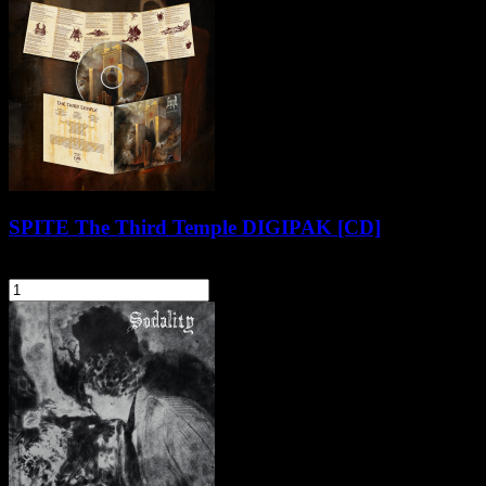
SPITE The Third Temple DIGIPAK [CD]
59,90 zł
szt.
Do koszyka