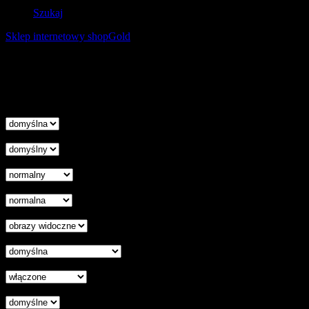
Szukaj
Sklep internetowy shopGold
Korzystanie z tej witryny oznacza wyrażenie zgody na
wykorzystanie plików cookies. Więcej informacji możesz znaleźć w
naszej Polityce Cookies.
Nie pokazuj więcej tego komunikatu
zamknij
Wysokość linii
Odstęp liter
Kursor
Skala szarości
Ukryj obrazy
Czytelna czcionka
Wyłączenie animacji
Wyrównanie tekstu