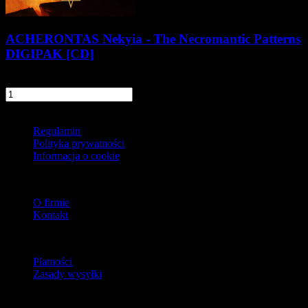
ACHERONTAS Νekyia - The Necromantic Patterns
DIGIPAK [CD]
59,90 zł
szt.
Do koszyka
Informacje
Regulamin
Polityka prywatności
Informacja o cookie
O firmie
O firmie
Kontakt
Dostawa
Płatności
Zasady wysyłki
Zwroty