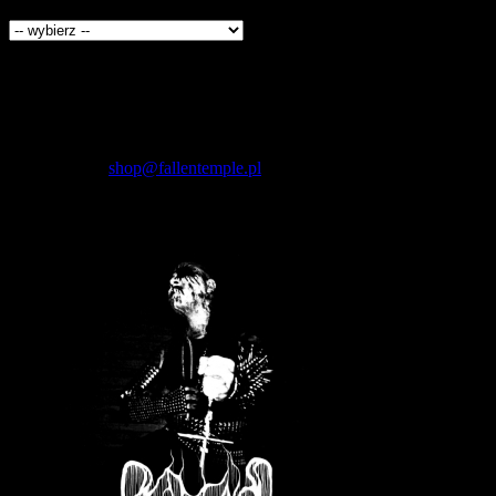
Producenci
Kontakt
Fallen Temple
wytwórnia muzyczna i sklep
internetowy
NIP: 5732421614
E-mail:
shop@fallentemple.pl
Godziny działania
sklepu
codziennie 9.00 - 17.00