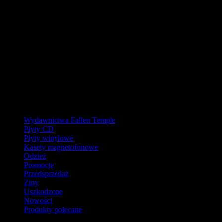
W pierwszej połowie sierpnia
nasz magazyn będzie zamknięty, a
wysyłki wstrzymane.
Ostatnie zamówienia przed przerwą wyślemy dla wpłat
zaksięgowanych do 31.07.2026 (włącznie). Wysyłki wznowimy od
17.08.2026.
Realizacja zaległych zamówień może potrwać do tygodnia po
powrocie.
Dziękujemy za wyrozumiałość!
Kategorie
Wydawnictwa Fallen Temple
Płyty CD
Płyty winylowe
Kasety magnetofonowe
Odzież
Promocje
Przedsprzedaż
Ziny
Uszkodzone
Nowości
Produkty polecane