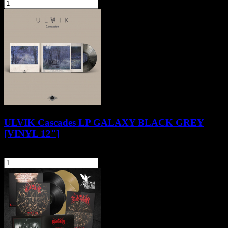
szt.
Do koszyka
ULVIK Cascades LP GALAXY BLACK GREY
[VINYL 12"]
64,90 zł
szt.
Do koszyka