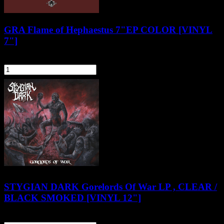
GRA Flame of Hephaestus 7"EP COLOR [VINYL
7"]
54,90 zł
szt.
Do koszyka
STYGIAN DARK Gorelords Of War LP , CLEAR /
BLACK SMOKED [VINYL 12"]
119,90 zł