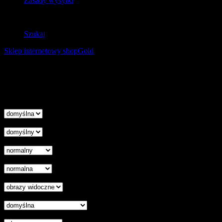
Zasady wysyłki
Zwroty
Szukaj
Sklep internetowy shopGold
Korzystanie z tej witryny oznacza wyrażenie zgody na
wykorzystanie plików cookies. Więcej informacji możesz znaleźć w
naszej Polityce Cookies.
Nie pokazuj więcej tego komunikatu
zamknij
Wysokość linii
Odstęp liter
Kursor
Skala szarości
Ukryj obrazy
Czytelna czcionka
Wyłączenie animacji