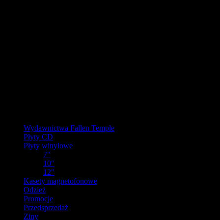
URLOP - przerwa w wysyłkach
W pierwszej połowie sierpnia
nasz magazyn będzie zamknięty, a
wysyłki wstrzymane.
Ostatnie zamówienia przed przerwą wyślemy dla wpłat
zaksięgowanych do 31.07.2026 (włącznie). Wysyłki wznowimy od
17.08.2026.
Realizacja zaległych zamówień może potrwać do tygodnia po
powrocie.
Dziękujemy za wyrozumiałość!
Kategorie
Wydawnictwa Fallen Temple
Płyty CD
Płyty winylowe
7"
10"
12"
Kasety magnetofonowe
Odzież
Promocje
Przedsprzedaż
Ziny