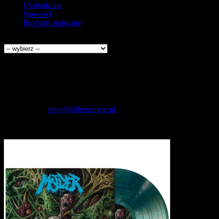
Uszkodzone
Nowości
Produkty polecane
Producenci
Kontakt
Fallen Temple
wytwórnia muzyczna i sklep
internetowy
NIP: 5732421614
E-mail:
shop@fallentemple.pl
Godziny działania
sklepu
codziennie 9.00 - 17.00