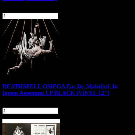
119,90 zł
szt.
Do koszyka
DEATHSPELL OMEGA Fas-Ite, Maledicti, In
Ignem Aeternum LP BLACK [VINYL 12"]
134,90 zł
szt.
Do koszyka
Pozostałe produkty z kategorii