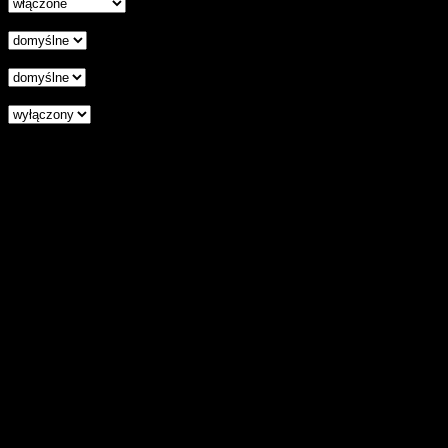
Wyrównanie tekstu
Podkreśl odnośniki
Czytnik ekranu
Zresetuj wszystkie ustawienia