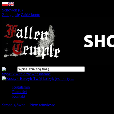
Schowek (0)
Zaloguj się
Załóż konto
wyszukiwanie zaawansowane
Koszyk
Twój koszyk jest pusty ...
Regulamin
Płatności
Kontakt
Strona główna
»
Płyty winylowe
»
MOLDER Catastrophic
Reconfiguration LP BLUE OOZE [VINYL 12"]