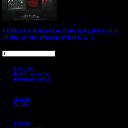
GEHENNA Malice (Our Third Spell) 2LP GOLD
OPAQUE (3nd pressing) [VINYL 12"]
152,90 zł
szt.
Do koszyka
Informacje
Regulamin
Polityka prywatności
Informacja o cookie
O firmie
O firmie
Kontakt
Dostawa
Płatności