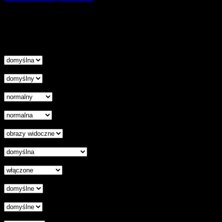
Korzystanie z tej witryny oznacza wyrażenie zgody na
wykorzystanie plików cookies. Więcej informacji możesz znaleźć w
naszej Polityce Cookies.
Nie pokazuj więcej tego komunikatu
zamknij
Wysokość linii
Odstęp liter
Kursor
Skala szarości
Ukryj obrazy
Czytelna czcionka
Wyłączenie animacji
Wyrównanie tekstu
Podkreśl odnośniki
Czytnik ekranu