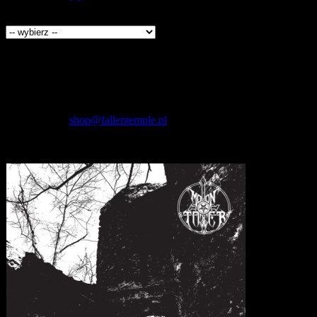
Producenci
Kontakt
Fallen Temple
wytwórnia muzyczna i sklep
internetowy
NIP: 5732421614
E-mail:
shop@fallentemple.pl
Godziny działania
sklepu
codziennie 9.00 - 17.00