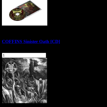
COFFINS Sinister Oath [CD]
62,90 zł
szt.
Do koszyka