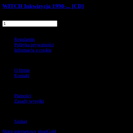
WITCH Inkwizycja 1990-... [CD]
39,90 zł
szt.
Do koszyka
Informacje
Regulamin
Polityka prywatności
Informacja o cookie
O firmie
O firmie
Kontakt
Dostawa
Płatności
Zasady wysyłki
Zwroty
Szukaj
Sklep internetowy shopGold