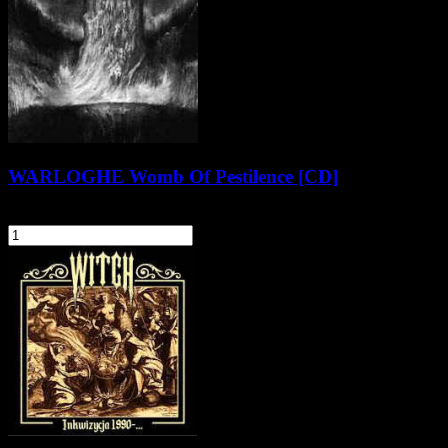
WARLOGHE Womb Of Pestilence [CD]
56,90 zł
szt.
Do koszyka