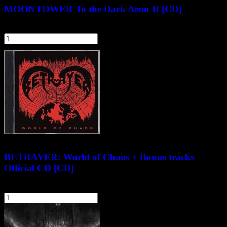
MOONTOWER To the Dark Aeon II [CD]
29,90 zł
szt.
Do koszyka
BETRAYER: World of Chaos + Bonus tracks
Official CD [CD]
56,90 zł
szt.
Do koszyka