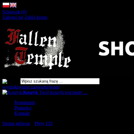
Schowek (0)
Zaloguj się
Załóż konto
wyszukiwanie zaawansowane
Koszyk
Twój koszyk jest pusty ...
Regulamin
Płatności
Kontakt
Strona główna
»
Płyty CD
»
MOONTOWER Antichristian
Rehearsals [CD]