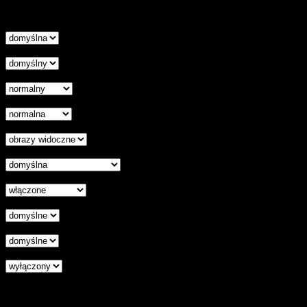
Nie pokazuj więcej tego komunikatu
zamknij
Wysokość linii
Odstęp liter
Kursor
Skala szarości
Ukryj obrazy
Czytelna czcionka
Wyłączenie animacji
Wyrównanie tekstu
Podkreśl odnośniki
Czytnik ekranu
Zresetuj wszystkie ustawienia