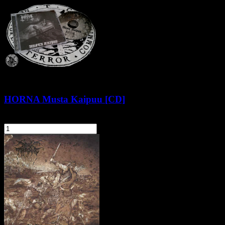
HORNA Musta Kaipuu [CD]
49,90 zł
szt.
Do koszyka