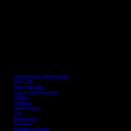
URLOP - przerwa w wysyłkach
W pierwszej połowie sierpnia
nasz magazyn będzie zamknięty, a
wysyłki wstrzymane.
Ostatnie zamówienia przed przerwą wyślemy dla wpłat
zaksięgowanych do 31.07.2026 (włącznie). Wysyłki wznowimy od
17.08.2026.
Realizacja zaległych zamówień może potrwać do tygodnia po
powrocie.
Dziękujemy za wyrozumiałość!
Kategorie
Wydawnictwa Fallen Temple
Płyty CD
Płyty winylowe
Kasety magnetofonowe
Odzież
Promocje
Przedsprzedaż
Ziny
Uszkodzone
Nowości
Produkty polecane