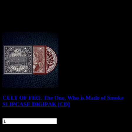
12. Forgotten Memory Of A Dying Dream (bonus) (05:20)
13. Passed Away (bonus) (06:18)
Klienci zakupili także
CULT OF FIRE The One, Who is Made of Smoke
SLIPCASE DIGIPAK [CD]
66,90 zł
szt.
Do koszyka