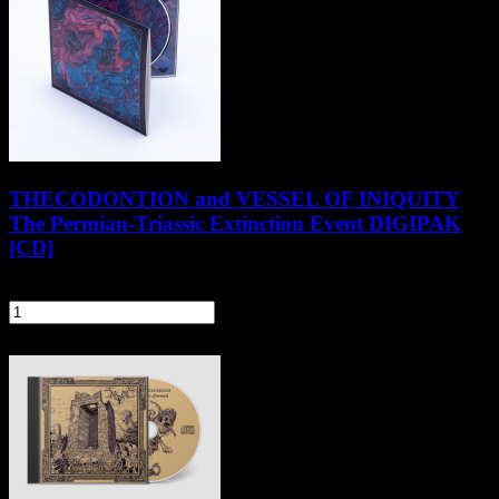
THECODONTION and VESSEL OF INIQUITY
The Permian​-​Triassic Extinction Event DIGIPAK
[CD]
57,90 zł
szt.
Do koszyka