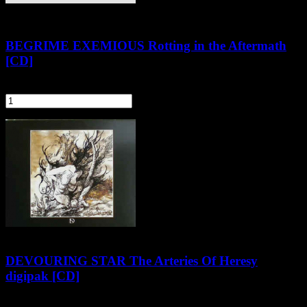
BEGRIME EXEMIOUS Rotting in the Aftermath
[CD]
54,90 zł
szt.
Do koszyka
DEVOURING STAR The Arteries Of Heresy
digipak [CD]
49,90 zł