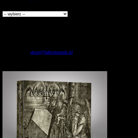
Producenci
Kontakt
Fallen Temple
wytwórnia muzyczna i sklep
internetowy
NIP: 5732421614
E-mail:
shop@fallentemple.pl
Godziny działania
sklepu
codziennie 9.00 - 17.00