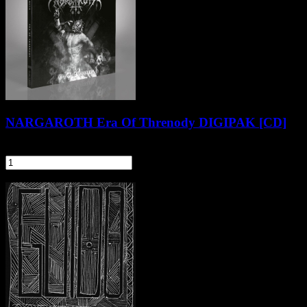
NARGAROTH Era Of Threnody DIGIPAK [CD]
41,90 zł
szt.
Do koszyka
Pozostałe produkty z kategorii