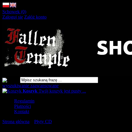
Schowek (0)
Zaloguj się
Załóż konto
wyszukiwanie zaawansowane
Koszyk
Twój koszyk jest pusty ...
Regulamin
Płatności
Kontakt
Strona główna
»
Płyty CD
»
NARGAROTH Spectral Visions Of
Mental Warfare - 2CD DIGIPAK [CD]