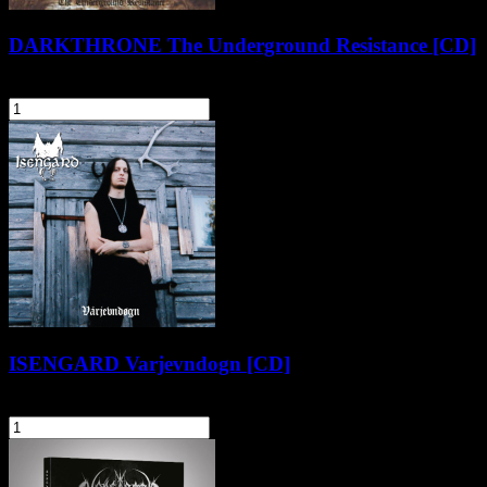
DARKTHRONE The Underground Resistance [CD]
47,90 zł
szt.
Do koszyka
ISENGARD Varjevndogn [CD]
44,90 zł
szt.
Do koszyka