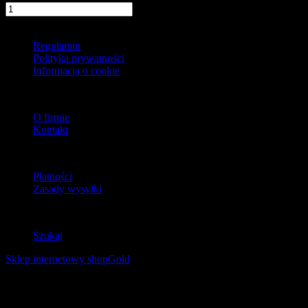
szt.
Do koszyka
Informacje
Regulamin
Polityka prywatności
Informacja o cookie
O firmie
O firmie
Kontakt
Dostawa
Płatności
Zasady wysyłki
Zwroty
Szukaj
Sklep internetowy shopGold
Korzystanie z tej witryny oznacza wyrażenie zgody na
wykorzystanie plików cookies. Więcej informacji możesz znaleźć w
naszej Polityce Cookies.