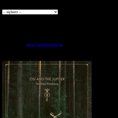
Producenci
Kontakt
Fallen Temple
wytwórnia muzyczna i sklep
internetowy
NIP: 5732421614
E-mail:
shop@fallentemple.pl
Godziny działania
sklepu
codziennie 9.00 - 17.00