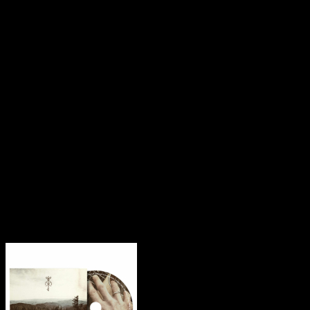
OSI AND THE JUPITER are, by comparison, an American entity,
which imbues their creations with a strange and totally unique
disconnect from the Old Europa similarly channeled by those
aforementioned contemporaries. There exists within their creative
sphere a distant yet psychically strong conduit to the lore and
traditions of the ancients - a veritable bloodline that empowers Kratz
and Kakophonix. A surer-footed suggestion of such came with the
Grå Hest 7 this past August, and now fully blossoms with the band's
masterful third album, Nordlige Rúnaskog. Quite possibly the most
perfect music for autumnal fires and the dying of summer's light,
here do OSI AND THE JUPITER weave wistful ruminations on
old days, The Old Ways, and the ways in which the turning of the
seasons mark our lives. It's every inch the superior to the group's
preceding recordings, and yet no marked changes have occurred
within this iron-girded aesthetic.
Klienci zakupili także