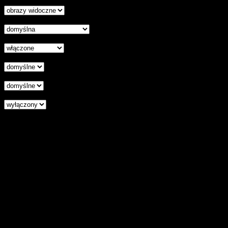
Ukryj obrazy
Czytelna czcionka
Wyłączenie animacji
Wyrównanie tekstu
Podkreśl odnośniki
Czytnik ekranu
Zresetuj wszystkie ustawienia