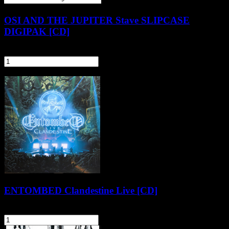
OSI AND THE JUPITER Stave SLIPCASE
DIGIPAK [CD]
59,90 zł
szt.
Do koszyka
Pozostałe produkty z kategorii
ENTOMBED Clandestine Live [CD]
44,90 zł
szt.
Do koszyka