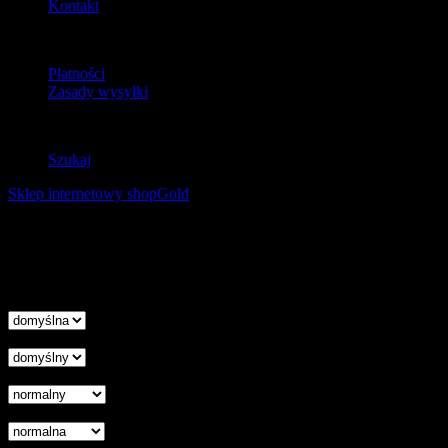
Kontakt
Dostawa
Płatności
Zasady wysyłki
Zwroty
Szukaj
Sklep internetowy shopGold
Korzystanie z tej witryny oznacza wyrażenie zgody na
wykorzystanie plików cookies. Więcej informacji możesz znaleźć w
naszej Polityce Cookies.
Nie pokazuj więcej tego komunikatu
zamknij
Wysokość linii
Odstęp liter
Kursor
Skala szarości