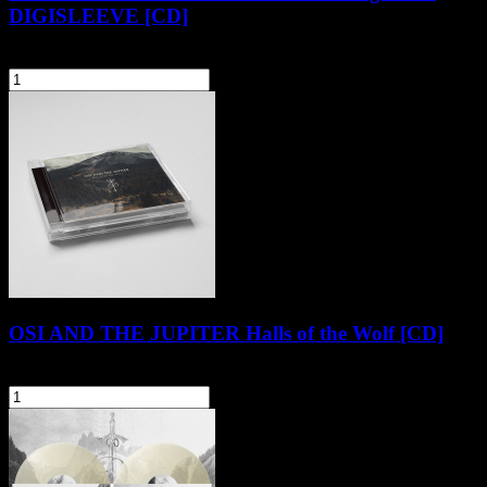
DIGISLEEVE [CD]
64,90 zł
szt.
Do koszyka
OSI AND THE JUPITER Halls of the Wolf [CD]
49,90 zł
szt.
Do koszyka