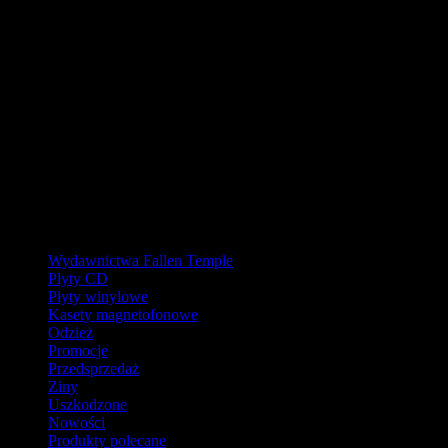
URLOP - przerwa w wysyłkach
W pierwszej połowie sierpnia
nasz magazyn będzie zamknięty, a
wysyłki wstrzymane.
Ostatnie zamówienia przed przerwą wyślemy dla wpłat
zaksięgowanych do 31.07.2026 (włącznie). Wysyłki wznowimy od
17.08.2026.
Realizacja zaległych zamówień może potrwać do tygodnia po
powrocie.
Dziękujemy za wyrozumiałość!
Kategorie
Wydawnictwa Fallen Temple
Płyty CD
Płyty winylowe
Kasety magnetofonowe
Odzież
Promocje
Przedsprzedaż
Ziny
Uszkodzone
Nowości
Produkty polecane