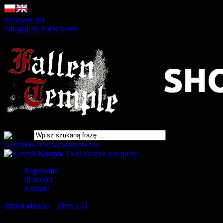
Schowek (0)
Zaloguj się
Załóż konto
wyszukiwanie zaawansowane
Koszyk
Twój koszyk jest pusty ...
Regulamin
Płatności
Kontakt
Strona główna
»
Płyty CD
»
OSI AND THE JUPITER Nordlige
Rúnaskog [CD]