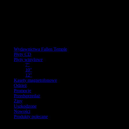
W pierw
Ostatnie zamówienia przed prz
Kategorie
Wydawnictwa Fallen Temple
Płyty CD
Płyty winylowe
7"
10"
12"
Kasety magnetofonowe
Odzież
Promocje
Przedsprzedaż
Ziny
Uszkodzone
Nowości
Produkty polecane
Producenci