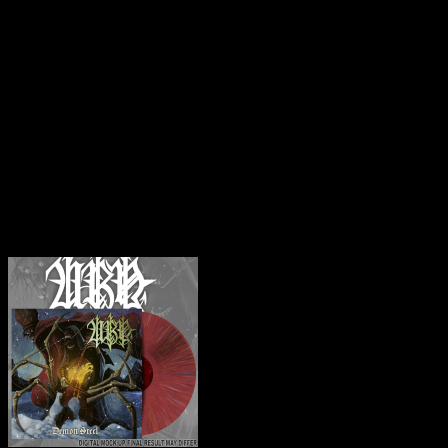
10 Nazghul
11 Dark Wings of Death
Phantom sind eine Speed/Thrash-Metal-Band aus Guadalajara/Mexiko
hatte, veröffentlichte das Quartett sein Debütalbum „Handed to Exec
aufgenommen wurden, legen Phantom jetzt mit ihrem zweiten Album „Ty
Razor, Dark Angel, Merciless, Living Death und natürlich Slayer al
wie Manilla Road, Gotham City und Heavy Load, oder in Bezug auf di
überraschenderweise nicht kompromittieren. „Tyrants of Wrath“ wu
Engel im Temple of Disharmony in Deutschland. Phantom touren im Se
aufgeregt„"“, schwärmt Frontmann J.C. „Macht euch auf totale Verwü
Klienci zakupili także