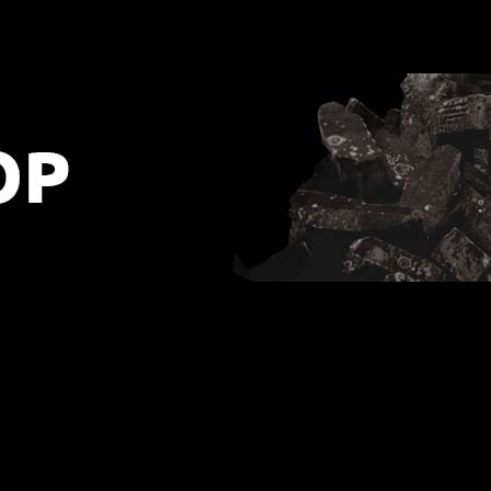
P GALAXY [VINYL 12"]
URLOP - przerwa w wysyłkach