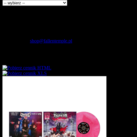
Kontakt
Fallen Temple
wytwórnia muzyczna i sklep
internetowy
NIP: 5732421614
E-mail:
shop@fallentemple.pl
Godziny działania
sklepu
codziennie 9.00 - 17.00
Cennik