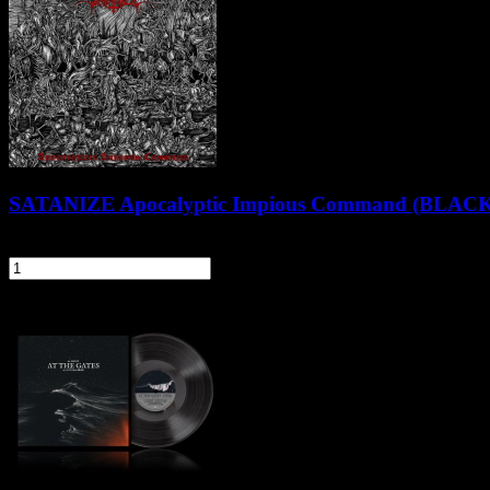
SATANIZE Apocalyptic Impious Command (BLACK
74,90 zł
szt.
Do koszyka