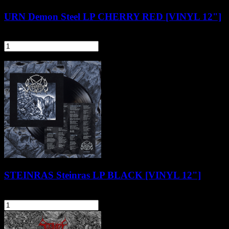
URN Demon Steel LP CHERRY RED [VINYL 12"]
89,90 zł
szt.
Do koszyka
Pozostałe produkty z kategorii
STEINRAS Steinras LP BLACK [VINYL 12"]
103,90 zł
szt.
Do koszyka