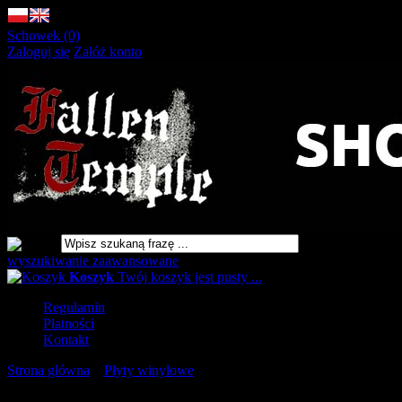
Schowek (0)
Zaloguj się
Załóż konto
wyszukiwanie zaawansowane
Koszyk
Twój koszyk jest pusty ...
Regulamin
Płatności
Kontakt
Strona główna
»
Płyty winylowe
»
PHANTOM Tyrants of Wrath L