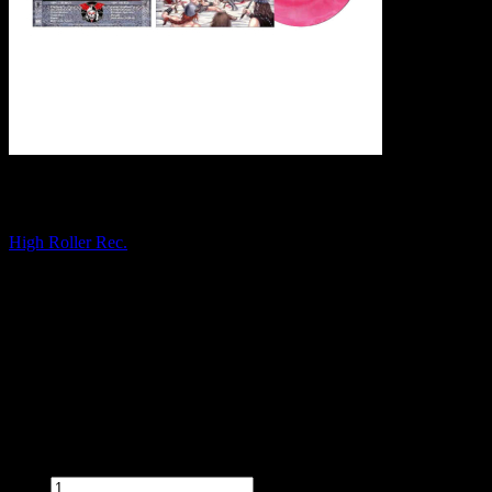
PHANTOM Tyrants of Wrath LP GALAXY
High Roller Rec.
Dostępność:
Dostępny
Czas wysyłki:
5 dni
Koszt wysyłki:
od 0,00 zł
Stan produktu:
Nowy
Cena:
114,90 zł
Przed zakupem produktu wybierz wymagane opcje.
Ilość:
szt.