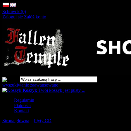
Schowek (0)
Zaloguj się
Załóż konto
wyszukiwanie zaawansowane
Koszyk
Twój koszyk jest pusty ...
Regulamin
Płatności
Kontakt
Strona główna
»
Płyty CD
»
SETH La Morsure Du Christ
DIGIPAK [CD]