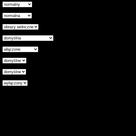
Skala szarości
Ukryj obrazy
Czytelna czcionka
Wyłączenie animacji
Wyrównanie tekstu
Podkreśl odnośniki
Czytnik ekranu
Zresetuj wszystkie ustawienia