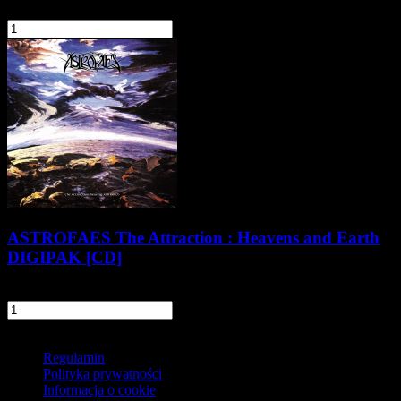
46,90 zł
szt.
Do koszyka
ASTROFAES The Attraction : Heavens and Earth
DIGIPAK [CD]
36,90 zł
szt.
Do koszyka
Informacje
Regulamin
Polityka prywatności
Informacja o cookie