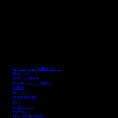
URLOP - przerwa w wysyłkach
W pierwszej połowie sierpnia
nasz magazyn będzie zamknięty, a
wysyłki wstrzymane.
Ostatnie zamówienia przed przerwą wyślemy dla wpłat
zaksięgowanych do 31.07.2026 (włącznie). Wysyłki wznowimy od
17.08.2026.
Realizacja zaległych zamówień może potrwać do tygodnia po
powrocie.
Dziękujemy za wyrozumiałość!
Kategorie
Wydawnictwa Fallen Temple
Płyty CD
Płyty winylowe
Kasety magnetofonowe
Odzież
Promocje
Przedsprzedaż
Ziny
Uszkodzone
Nowości
Produkty polecane