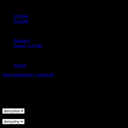
O firmie
O firmie
Kontakt
Dostawa
Płatności
Zasady wysyłki
Zwroty
Szukaj
Sklep internetowy shopGold
Korzystanie z tej witryny oznacza wyrażenie zgody na
wykorzystanie plików cookies. Więcej informacji możesz znaleźć w
naszej Polityce Cookies.
Nie pokazuj więcej tego komunikatu
zamknij
Wysokość linii
Odstęp liter
Kursor