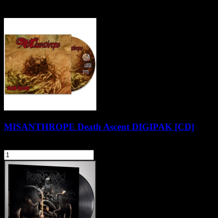
Klienci zakupili także
MISANTHROPE Death Ascent DIGIPAK [CD]
64,90 zł
szt.
Do koszyka