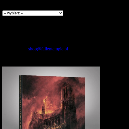
Producenci
Kontakt
Fallen Temple
wytwórnia muzyczna i sklep
internetowy
NIP: 5732421614
E-mail:
shop@fallentemple.pl
Godziny działania
sklepu
codziennie 9.00 - 17.00