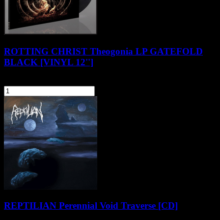
ROTTING CHRIST Theogonia LP GATEFOLD
BLACK [VINYL 12'']
104,90 zł
szt.
Do koszyka
REPTILIAN Perennial Void Traverse [CD]