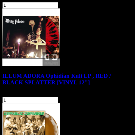
szt.
Do koszyka
ILLUM ADORA Ophidian Kult LP , RED /
BLACK SPLATTER [VINYL 12"]
89,90 zł
szt.
Do koszyka