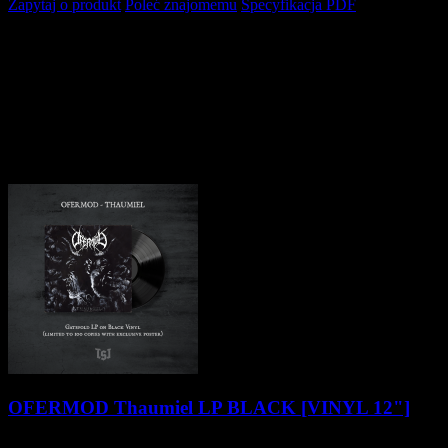
Zapytaj o produkt
Poleć znajomemu
Specyfikacja PDF
Opis produktu
THE COMMITTEE is an international collaboration of doom /
black metal musicians. History is written by the victors. We are the
voice of the dead...We do not conform to any political views and
ideologies. Listen to our music and judge for yourself.
Pozostałe produkty z kategorii
OFERMOD Thaumiel LP BLACK [VINYL 12"]
124,90 zł