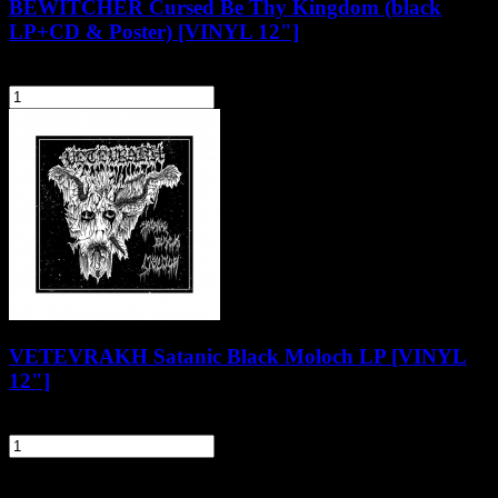
BEWITCHER Cursed Be Thy Kingdom (black
LP+CD & Poster) [VINYL 12"]
99,90 zł
szt.
Do koszyka
VETEVRAKH Satanic Black Moloch LP [VINYL
12"]
89,90 zł
szt.
Do koszyka
Informacje