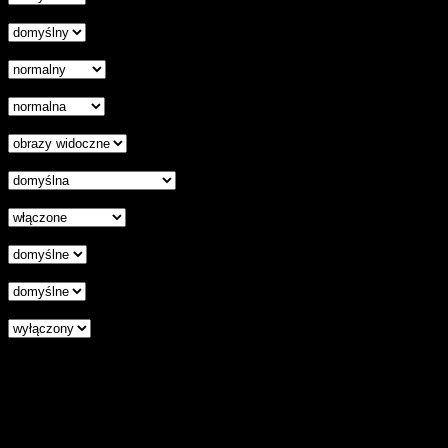
Odstęp liter
Kursor
Skala szarości
Ukryj obrazy
Czytelna czcionka
Wyłączenie animacji
Wyrównanie tekstu
Podkreśl odnośniki
Czytnik ekranu
Zresetuj wszystkie ustawienia