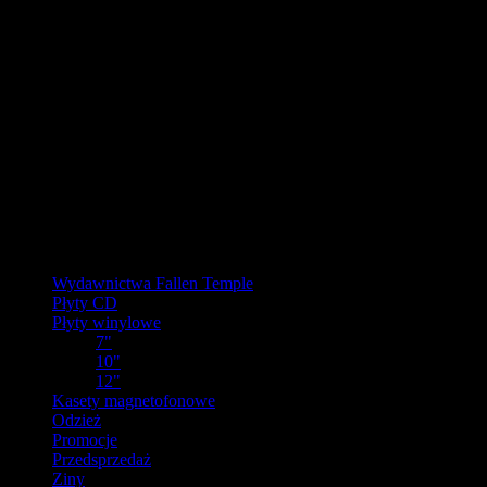
URLOP - przerwa w wysyłkach
W pierwszej połowie sierpnia
nasz magazyn będzie zamknięty, a
wysyłki wstrzymane.
Ostatnie zamówienia przed przerwą wyślemy dla wpłat
zaksięgowanych do 31.07.2026 (włącznie). Wysyłki wznowimy od
17.08.2026.
Realizacja zaległych zamówień może potrwać do tygodnia po
powrocie.
Dziękujemy za wyrozumiałość!
Kategorie
Wydawnictwa Fallen Temple
Płyty CD
Płyty winylowe
7"
10"
12"
Kasety magnetofonowe
Odzież
Promocje
Przedsprzedaż
Ziny