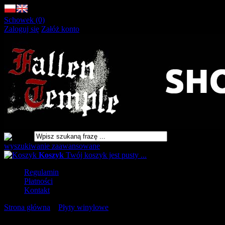
Schowek (0)
Zaloguj się
Załóż konto
wyszukiwanie zaawansowane
Koszyk
Twój koszyk jest pusty ...
Regulamin
Płatności
Kontakt
Strona główna
»
Płyty winylowe
»
THE COMMITTEE Power
Through Unity LP , SPLATTER [VINYL 12"]