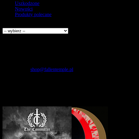
Uszkodzone
Nowości
Produkty polecane
Producenci
Kontakt
Fallen Temple
wytwórnia muzyczna i sklep
internetowy
NIP: 5732421614
E-mail:
shop@fallentemple.pl
Godziny działania
sklepu
codziennie 9.00 - 17.00