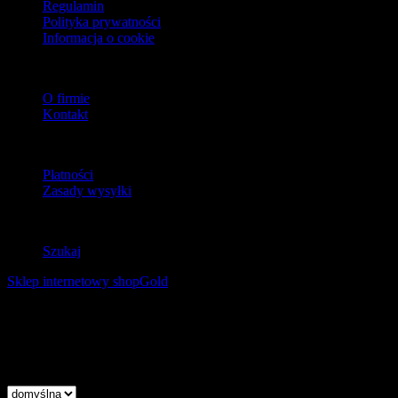
Regulamin
Polityka prywatności
Informacja o cookie
O firmie
O firmie
Kontakt
Dostawa
Płatności
Zasady wysyłki
Zwroty
Szukaj
Sklep internetowy shopGold
Korzystanie z tej witryny oznacza wyrażenie zgody na
wykorzystanie plików cookies. Więcej informacji możesz znaleźć w
naszej Polityce Cookies.
Nie pokazuj więcej tego komunikatu
zamknij
Wysokość linii