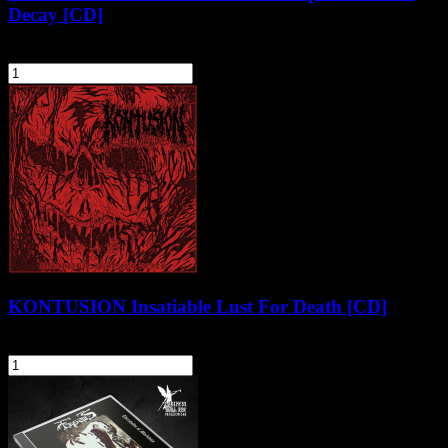
Decay [CD]
61,90 zł
szt.
Do koszyka
KONTUSION Insatiable Lust For Death [CD]
57,90 zł
szt.
Do koszyka