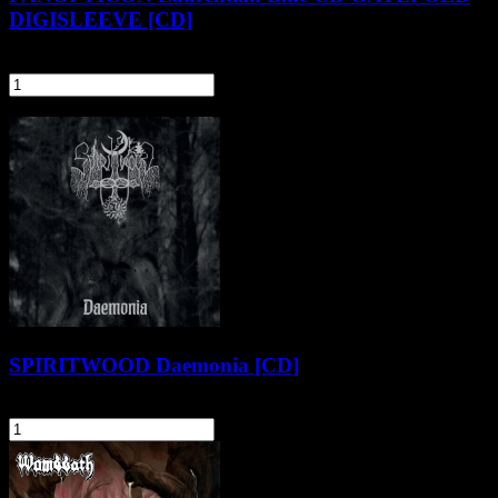
DIGISLEEVE [CD]
59,90 zł
szt.
Do koszyka
Pozostałe produkty z kategorii
SPIRITWOOD Daemonia [CD]
24,90 zł
szt.
Do koszyka