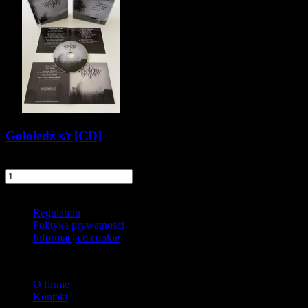
Gołoledź s/t [CD]
41,90 zł
szt.
Do koszyka
Informacje
Regulamin
Polityka prywatności
Informacja o cookie
O firmie
O firmie
Kontakt