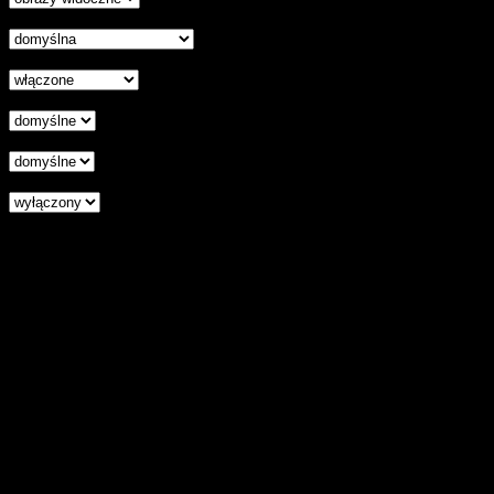
Czytelna czcionka
Wyłączenie animacji
Wyrównanie tekstu
Podkreśl odnośniki
Czytnik ekranu
Zresetuj wszystkie ustawienia