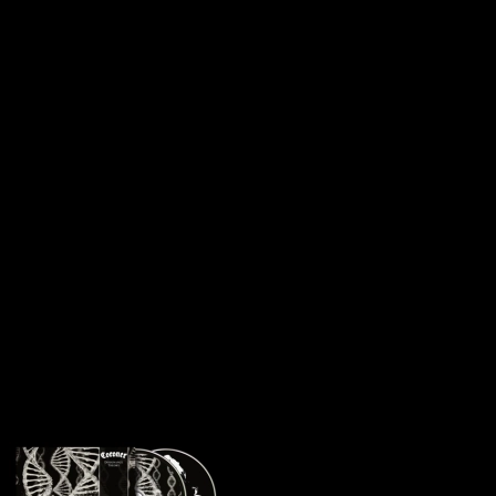
Storm, 5. Seven Sparrows, 6. All Under Heaven, 7. Amaya
Description:
Theurgion are a new doom metal entity featuring members involved
in bands such as Chaos Moon, Krieg, Häxanu, Azelisassath,
Kveldstimer, and Collier d’Ombre (just to name a few of the many
projects the three members of this band are involved in).
THEURGION play towering and melancholic death-via-traditional
doom metal. “All Under Heaven” is comprised of seven sculptured
sonic monuments that hail those that came before (Solitude
Aeturnus, mid-era Bathory, OLD Katatonia, OLD Anathema, first
October Tide LP etc.) while carving its solitary monolith to merge
itself in the new age.
Klienci zakupili także