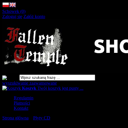
Schowek (0)
Zaloguj się
Załóż konto
wyszukiwanie zaawansowane
Koszyk
Twój koszyk jest pusty ...
Regulamin
Płatności
Kontakt
Strona główna
»
Płyty CD
»
THEURGION All Under Heaven
[CD]