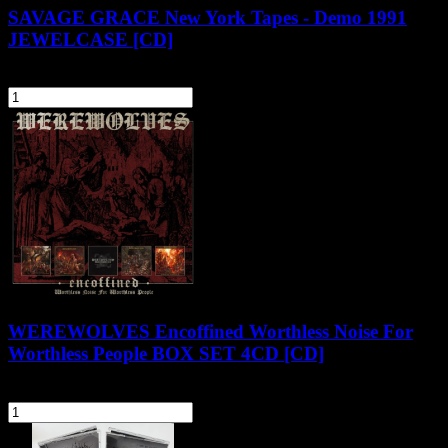
SAVAGE GRACE New York Tapes - Demo 1991
JEWELCASE [CD]
34,90 zł
szt.
Do koszyka
WEREWOLVES Encoffined Worthless Noise For
Worthless People BOX SET 4CD [CD]
109,90 zł
szt.
Do koszyka