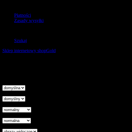
Dostawa
Płatności
Zasady wysyłki
Zwroty
Szukaj
Sklep internetowy shopGold
Korzystanie z tej witryny oznacza wyrażenie zgody na
wykorzystanie plików cookies. Więcej informacji możesz znaleźć w
naszej Polityce Cookies.
Nie pokazuj więcej tego komunikatu
zamknij
Wysokość linii
Odstęp liter
Kursor
Skala szarości
Ukryj obrazy