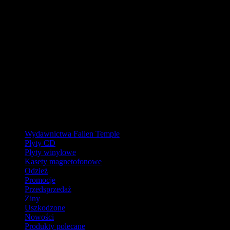
URLOP - przerwa w wysyłkach
W pierwszej połowie sierpnia
nasz magazyn będzie zamknięty, a
wysyłki wstrzymane.
Ostatnie zamówienia przed przerwą wyślemy dla wpłat
zaksięgowanych do 31.07.2026 (włącznie). Wysyłki wznowimy od
17.08.2026.
Realizacja zaległych zamówień może potrwać do tygodnia po
powrocie.
Dziękujemy za wyrozumiałość!
Kategorie
Wydawnictwa Fallen Temple
Płyty CD
Płyty winylowe
Kasety magnetofonowe
Odzież
Promocje
Przedsprzedaż
Ziny
Uszkodzone
Nowości
Produkty polecane