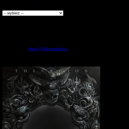
Producenci
Kontakt
Fallen Temple
wytwórnia muzyczna i sklep
internetowy
NIP: 5732421614
E-mail:
shop@fallentemple.pl
Godziny działania
sklepu
codziennie 9.00 - 17.00