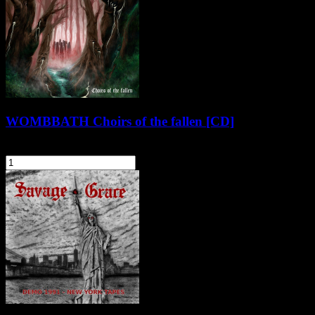
WOMBBATH Choirs of the fallen [CD]
54,90 zł
szt.
Do koszyka