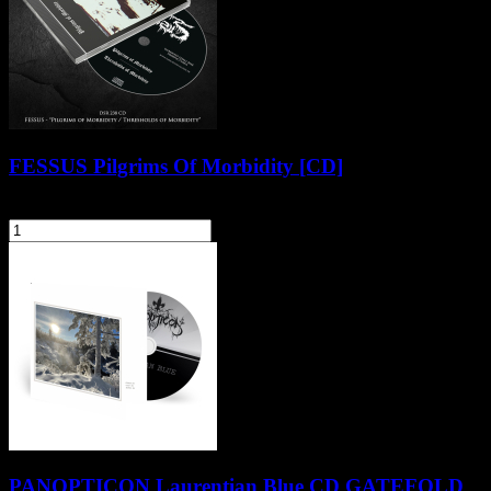
FESSUS Pilgrims Of Morbidity [CD]
58,90 zł
szt.
Do koszyka
PANOPTICON Laurentian Blue CD GATEFOLD