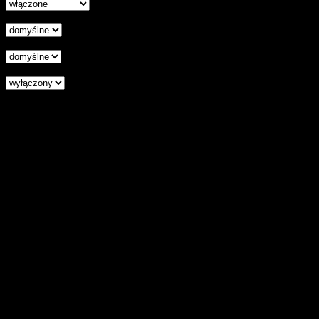
Wyrównanie tekstu
Podkreśl odnośniki
Czytnik ekranu
Zresetuj wszystkie ustawienia