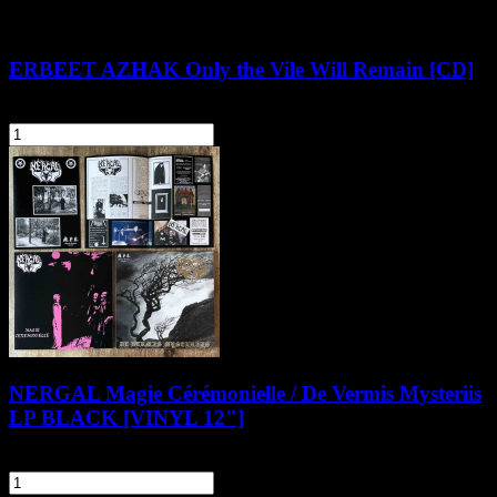
ERBEET AZHAK Only the Vile Will Remain [CD]
52,90 zł
szt.
Do koszyka
NERGAL Magie Cérémonielle / De Vermis Mysteriis
LP BLACK [VINYL 12"]
109,90 zł
szt.
Do koszyka