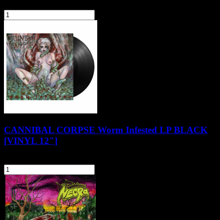
104,90 zł
szt.
Do koszyka
CANNIBAL CORPSE Worm Infested LP BLACK
[VINYL 12"]
129,90 zł
szt.
Do koszyka