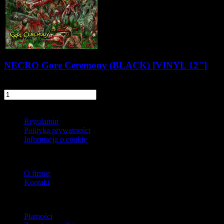
NECRO Gore Ceremony (BLACK) [VINYL 12"]
54,90 zł
szt.
Do koszyka
Informacje
Regulamin
Polityka prywatności
Informacja o cookie
O firmie
O firmie
Kontakt
Dostawa
Płatności