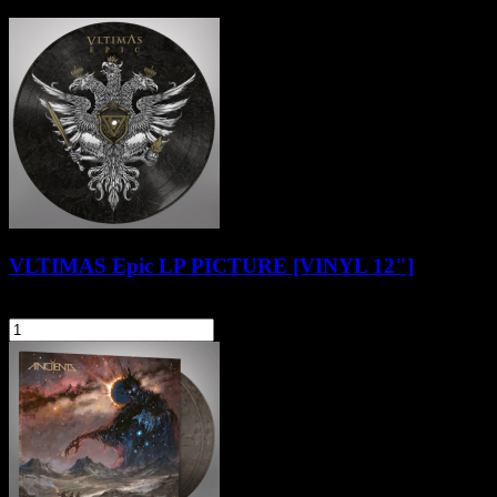
Pozostałe produkty z kategorii
VLTIMAS Epic LP PICTURE [VINYL 12"]
129,90 zł
szt.
Do koszyka