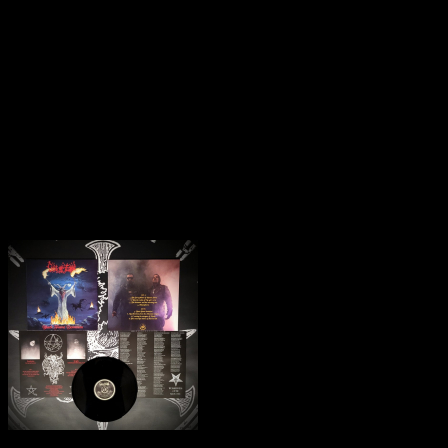
murk - and proceed to build dread landscapes with disarming
patience. The epic title track beginning the album presages much of
the delirium to follow: shapeshifting effortlessly from ghoulish
stomp to snaking speed, and a hitherto-unexplored usage of FX
layering, compounding that reverberating horror. As the next four
songs follow ritualistic suit, Beyond the Devil's Shroud opens up to
reveal a madness more akin to millennial Mütiilation than Cultes des
Ghoules - but THROAT duly honor the medieval witchcraft of the
latter, intensifying the rough 'n' tumbling edges of that band's earliest
work. References or none, the album is a hypnotic-yet-harrowing
experience. How far dare you step into this?
Klienci zakupili także