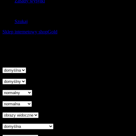
Zasady wysyłki
Zwroty
Szukaj
Sklep internetowy shopGold
Korzystanie z tej witryny oznacza wyrażenie zgody na
wykorzystanie plików cookies. Więcej informacji możesz znaleźć w
naszej Polityce Cookies.
Nie pokazuj więcej tego komunikatu
zamknij
Wysokość linii
Odstęp liter
Kursor
Skala szarości
Ukryj obrazy
Czytelna czcionka
Wyłączenie animacji