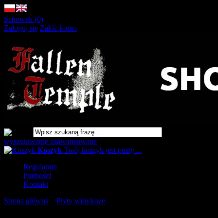
Schowek (0)
Zaloguj się
Załóż konto
wyszukiwanie zaawansowane
Koszyk
Twój koszyk jest pusty ...
Regulamin
Płatności
Kontakt
Strona główna
»
Płyty winylowe
»
THROAT Beyond the Devil's
Shroud LP BLUE RED [VINYL 12"]