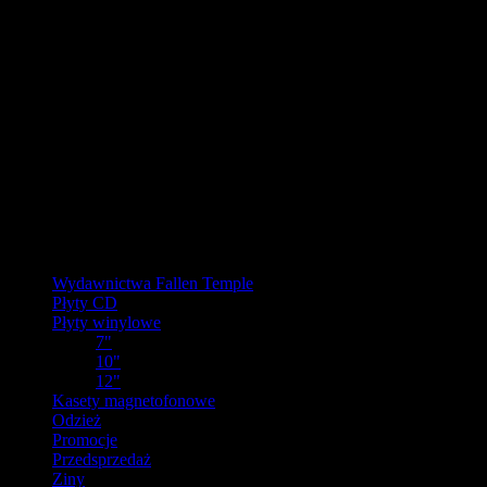
URLOP - przerwa w wysyłkach
W pierwszej połowie sierpnia
nasz magazyn będzie zamknięty, a
wysyłki wstrzymane.
Ostatnie zamówienia przed przerwą wyślemy dla wpłat
zaksięgowanych do 31.07.2026 (włącznie). Wysyłki wznowimy od
17.08.2026.
Realizacja zaległych zamówień może potrwać do tygodnia po
powrocie.
Dziękujemy za wyrozumiałość!
Kategorie
Wydawnictwa Fallen Temple
Płyty CD
Płyty winylowe
7"
10"
12"
Kasety magnetofonowe
Odzież
Promocje
Przedsprzedaż
Ziny