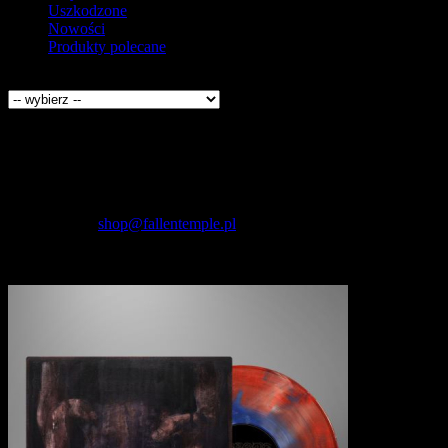
Uszkodzone
Nowości
Produkty polecane
Producenci
Kontakt
Fallen Temple
wytwórnia muzyczna i sklep
internetowy
NIP: 5732421614
E-mail:
shop@fallentemple.pl
Godziny działania
sklepu
codziennie 9.00 - 17.00