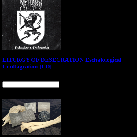
LITURGY OF DESECRATION Eschatological
Conflagration [CD]
41,90 zł
szt.
Do koszyka