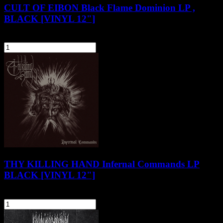
CULT OF EIBON Black Flame Dominion LP ,
BLACK [VINYL 12"]
86,90 zł
szt.
Do koszyka
THY KILLING HAND Infernal Commands LP
BLACK [VINYL 12"]
104,90 zł
szt.
Do koszyka