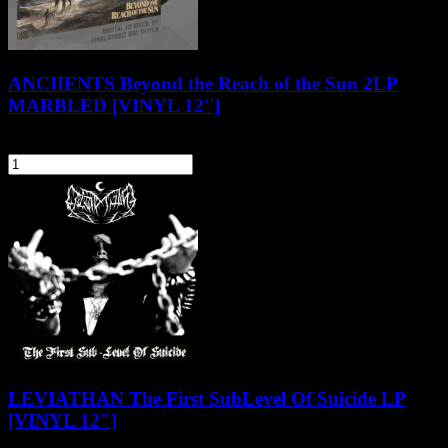
ANCIIENTS Beyond the Reach of the Sun 2LP
MARBLED [VINYL 12'']
149,90 zł
szt.
Do koszyka
LEVIATHAN The First SubLevel Of Suicide LP
[VINYL 12"]