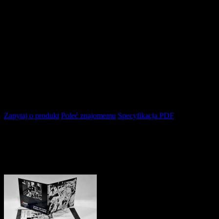
do
koszyka
dodaj
do
schowka
Zapytaj o produkt
Poleć znajomemu
Specyfikacja PDF
Opis produktu
Pozostałe produkty z kategorii