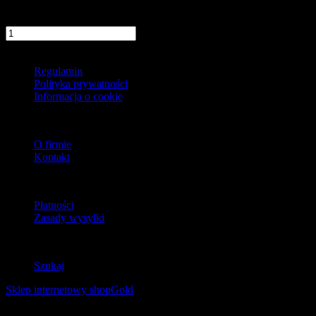
57,90 zł
szt.
Do koszyka
Informacje
Regulamin
Polityka prywatności
Informacja o cookie
O firmie
O firmie
Kontakt
Dostawa
Płatności
Zasady wysyłki
Zwroty
Szukaj
Sklep internetowy shopGold
Korzystanie z tej witryny oznacza wyrażenie zgody na
wykorzystanie plików cookies. Więcej informacji możesz znaleźć w