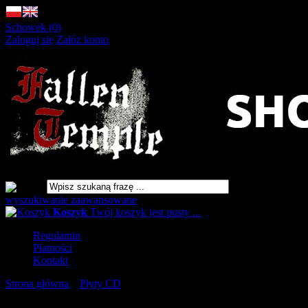
Schowek (0)
Zaloguj się
Załóż konto
wyszukiwanie zaawansowane
Koszyk
Twój koszyk jest pusty ...
Regulamin
Płatności
Kontakt
Strona główna
»
Płyty CD
»
VARZOROTH Demo I [CD]
URLOP - przerwa w wysyłkach