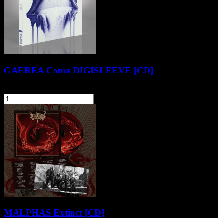
GAEREA Coma DIGISLEEVE [CD]
47,90 zł
szt.
Do koszyka
MALPHAS Extinct [CD]