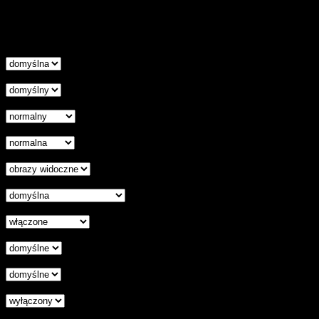
naszej Polityce Cookies.
Nie pokazuj więcej tego komunikatu
zamknij
Wysokość linii
Odstęp liter
Kursor
Skala szarości
Ukryj obrazy
Czytelna czcionka
Wyłączenie animacji
Wyrównanie tekstu
Podkreśl odnośniki
Czytnik ekranu
Zresetuj wszystkie ustawienia