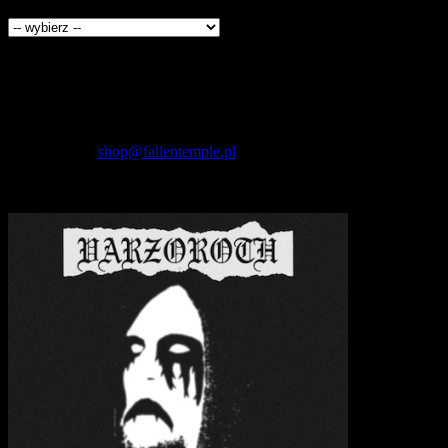
Producenci
Kontakt
Fallen Temple
wytwórnia muzyczna i sklep
internetowy
NIP: 5732421614
E-mail:
shop@fallentemple.pl
Godziny działania
sklepu
codziennie 9.00 - 17.00