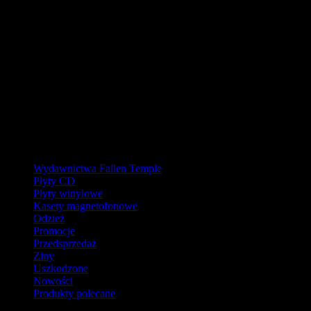
W pierwszej połowie sierpnia
nasz magazyn będzie zamknięty, a
wysyłki wstrzymane.
Ostatnie zamówienia przed przerwą wyślemy dla wpłat
zaksięgowanych do 31.07.2026 (włącznie). Wysyłki wznowimy od
17.08.2026.
Realizacja zaległych zamówień może potrwać do tygodnia po
powrocie.
Dziękujemy za wyrozumiałość!
Kategorie
Wydawnictwa Fallen Temple
Płyty CD
Płyty winylowe
Kasety magnetofonowe
Odzież
Promocje
Przedsprzedaż
Ziny
Uszkodzone
Nowości
Produkty polecane