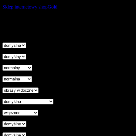
Sklep internetowy shopGold
Korzystanie z tej witryny oznacza wyrażenie zgody na
wykorzystanie plików cookies. Więcej informacji możesz znaleźć w
naszej Polityce Cookies.
Nie pokazuj więcej tego komunikatu
zamknij
Wysokość linii
Odstęp liter
Kursor
Skala szarości
Ukryj obrazy
Czytelna czcionka
Wyłączenie animacji
Wyrównanie tekstu
Podkreśl odnośniki