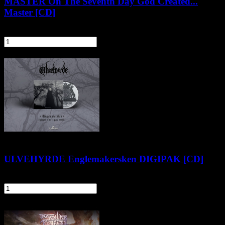
MASTER On The Seventh Day God Created...
Master [CD]
54,90 zł
szt.
Do koszyka
ULVEHYRDE Englemakersken DIGIPAK [CD]
41,90 zł
szt.
Do koszyka
Pozostałe produkty z kategorii