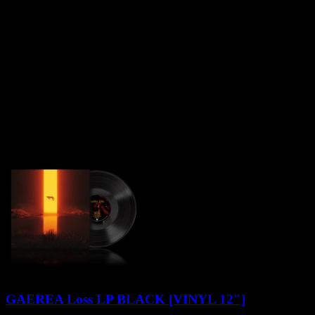
road with the 2023 Decibel Tour alongside Hulder and Devil
Master, as well as runs with Gatecreeper and Frozen Soul. Through
it all, WORM has embodied the sounds of darkness with a rare sense
of ambition. Mixed by Arthur Rizk (Blood Incantation, Power Trip)
and featuring vaunted guitar master Marty Friedman on the album’s
closing track, “Witchmoon”, Necropalace is the purest distillation yet
of WORM’s self-branded “Nekromantic Black Doom”—rendered
in blood-stained technicolor. A cinematic, unforgettable modern
metal masterpiece.
Klienci zakupili także
GAEREA Loss LP BLACK [VINYL 12"]