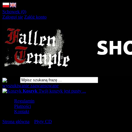
Schowek (0)
Zaloguj się
Załóż konto
wyszukiwanie zaawansowane
Koszyk
Twój koszyk jest pusty ...
Regulamin
Płatności
Kontakt
Strona główna
»
Płyty CD
»
WORM Necropalace (Standard CD
Jewelcase) [CD]