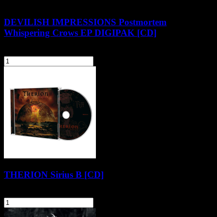
DEVILISH IMPRESSIONS Postmortem
Whispering Crows EP DIGIPAK [CD]
36,90 zł
szt.
Do koszyka
THERION Sirius B [CD]
44,90 zł
szt.
Do koszyka