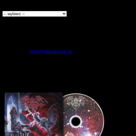
Producenci
Kontakt
Fallen Temple
wytwórnia muzyczna i sklep
internetowy
NIP: 5732421614
E-mail:
shop@fallentemple.pl
Godziny działania
sklepu
codziennie 9.00 - 17.00