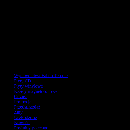
URLOP - przerwa w wysyłkach
W pierwszej połowie sierpnia
nasz magazyn będzie zamknięty, a
wysyłki wstrzymane.
Ostatnie zamówienia przed przerwą wyślemy dla wpłat
zaksięgowanych do 31.07.2026 (włącznie). Wysyłki wznowimy od
17.08.2026.
Realizacja zaległych zamówień może potrwać do tygodnia po
powrocie.
Dziękujemy za wyrozumiałość!
Kategorie
Wydawnictwa Fallen Temple
Płyty CD
Płyty winylowe
Kasety magnetofonowe
Odzież
Promocje
Przedsprzedaż
Ziny
Uszkodzone
Nowości
Produkty polecane