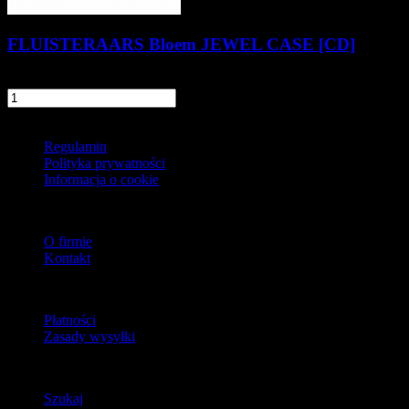
FLUISTERAARS Bloem JEWEL CASE [CD]
56,90 zł
szt.
Do koszyka
Informacje
Regulamin
Polityka prywatności
Informacja o cookie
O firmie
O firmie
Kontakt
Dostawa
Płatności
Zasady wysyłki
Zwroty
Szukaj