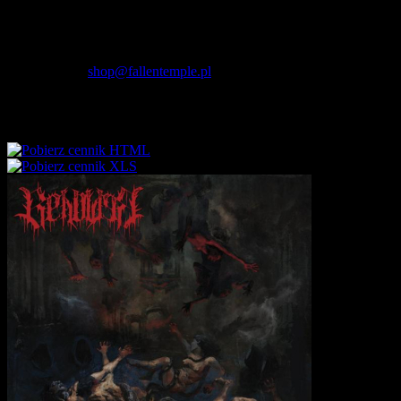
Fallen Temple
wytwórnia muzyczna i sklep
internetowy
NIP: 5732421614
E-mail:
shop@fallentemple.pl
Godziny działania
sklepu
codziennie 9.00 - 17.00
Cennik