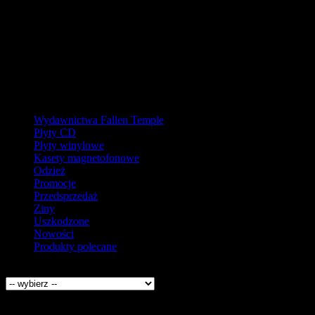
W pierw
Ostatnie zamówienia przed prz
Kategorie
Wydawnictwa Fallen Temple
Płyty CD
Płyty winylowe
Kasety magnetofonowe
Odzież
Promocje
Przedsprzedaż
Ziny
Uszkodzone
Nowości
Produkty polecane
Producenci
Kontakt