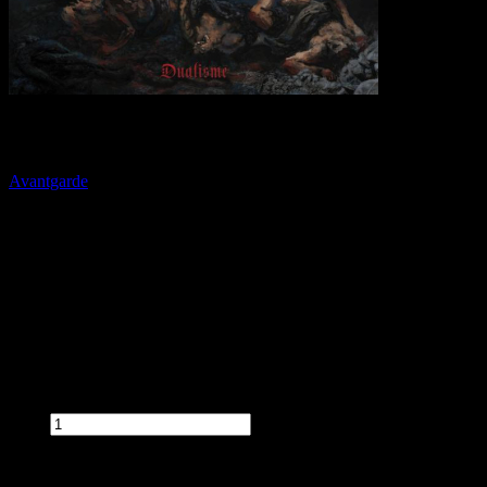
BEHOLDER Dualisme DIGIPAK [CD]
Avantgarde
Dostępność:
Dostępny
Czas wysyłki:
5 dni
Koszt wysyłki:
od 0,00 zł
Stan produktu:
Nowy
Cena:
36,90 zł
Przed zakupem produktu wybierz wymagane opcje.
Ilość:
szt.
Dodaj do koszyka
dodaj do schowka