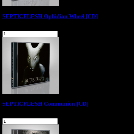
SEPTICFLESH Ophidian Wheel [CD]
41,90 zł
szt.
Do koszyka
SEPTICFLESH Communion [CD]
41,90 zł
szt.
Do koszyka