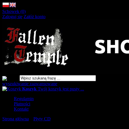
Schowek (0)
Zaloguj się
Załóż konto
wyszukiwanie zaawansowane
Koszyk
Twój koszyk jest pusty ...
Regulamin
Płatności
Kontakt
Strona główna
»
Płyty CD
»
BEHOLDER Dualisme DIGIPAK [CD