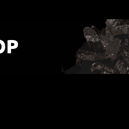
]
URLOP - przerwa w wysyłkach