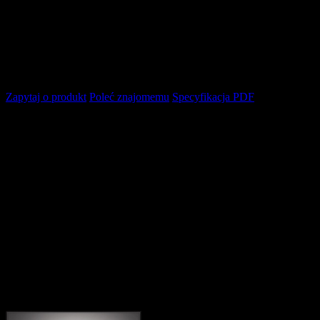
Zapytaj o produkt
Poleć znajomemu
Specyfikacja PDF
Opis produktu
Six panels Digipak
Beholder is a Québécois black metal band born in 2016. The quintet r
Bandcamp in 2022. Two years later, Beholder inks a deal with Avantg
foundations.
Dualisme is a 35-minute assault of aggressive, up-tempo black metal 
lungs out in French, keeping the true spirit from Québec aflame. The 
Klienci zakupili także