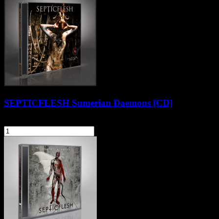
SEPTICFLESH Sumerian Daemons [CD]
41,90 zł
szt.
Do koszyka