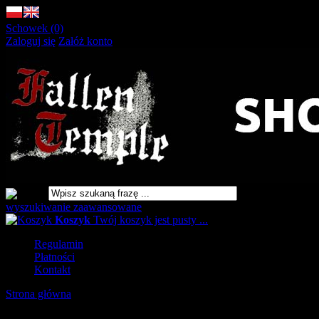
Schowek (0)
Zaloguj się
Załóż konto
wyszukiwanie zaawansowane
Koszyk
Twój koszyk jest pusty ...
Regulamin
Płatności
Kontakt
Strona główna
»
Debemur Morti Prod.
URLOP - przerwa w wysyłkach