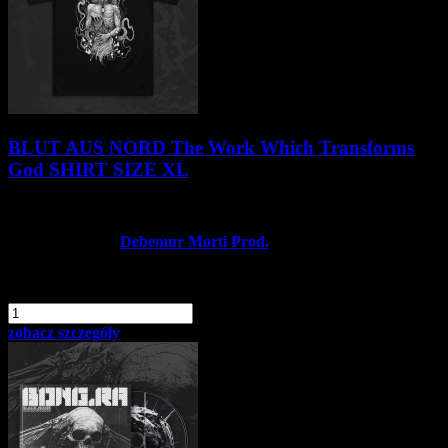
BLUT AUS NORD The Work Which Transforms
God SHIRT SIZE XL
104,90 zł
Producent:
Debemur Morti Prod.
Dostępność:
Dostępny
dodaj do schowka
szt.
Do koszyka
zobacz szczegóły