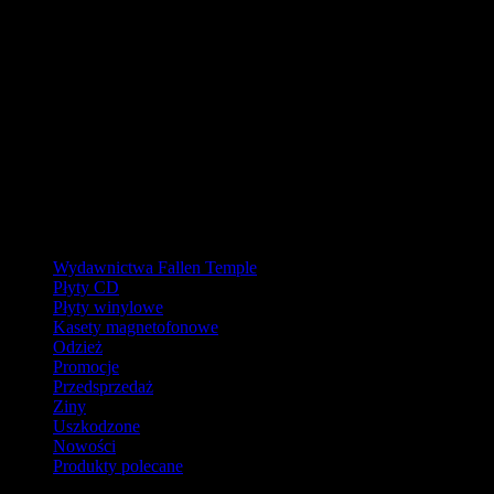
W pierwszej połowie sierpnia
nasz magazyn będzie zamknięty, a
wysyłki wstrzymane.
Ostatnie zamówienia przed przerwą wyślemy dla wpłat
zaksięgowanych do 31.07.2026 (włącznie). Wysyłki wznowimy od
17.08.2026.
Realizacja zaległych zamówień może potrwać do tygodnia po
powrocie.
Dziękujemy za wyrozumiałość!
Kategorie
Wydawnictwa Fallen Temple
Płyty CD
Płyty winylowe
Kasety magnetofonowe
Odzież
Promocje
Przedsprzedaż
Ziny
Uszkodzone
Nowości
Produkty polecane