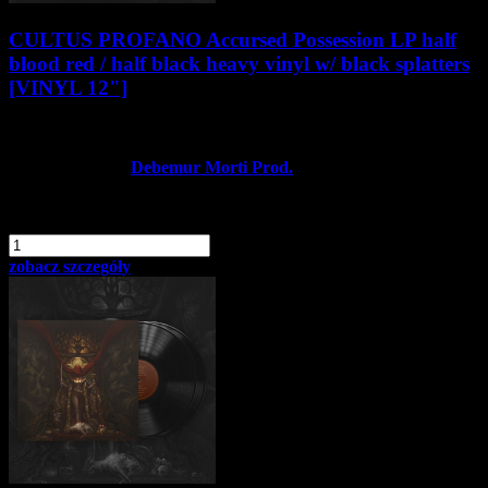
CULTUS PROFANO Accursed Possession LP half
blood red / half black heavy vinyl w/ black splatters
[VINYL 12"]
97,90 zł
Producent:
Debemur Morti Prod.
Dostępność:
Dostępny
dodaj do schowka
szt.
Do koszyka
zobacz szczegóły