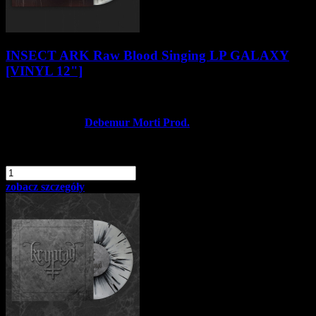
INSECT ARK Raw Blood Singing LP GALAXY
[VINYL 12"]
117,90 zł
Producent:
Debemur Morti Prod.
Dostępność:
Dostępny
dodaj do schowka
szt.
Do koszyka
zobacz szczegóły