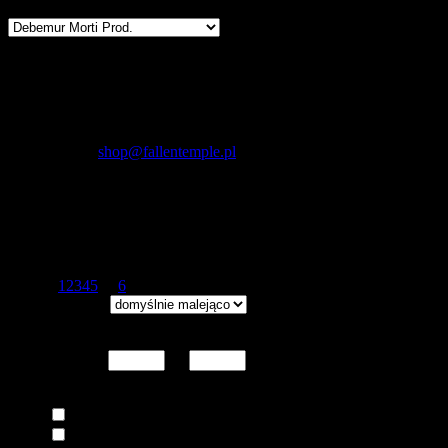
Producenci
Kontakt
Fallen Temple
wytwórnia muzyczna i sklep
internetowy
NIP: 5732421614
E-mail:
shop@fallentemple.pl
Godziny działania
sklepu
codziennie 9.00 - 17.00
Debemur Morti Prod.
Strona
1
2
3
4
5
...
6
ogółem produktów: 81
Wyświetlaj wg
Wyników na stronie:
15
30
45
Dodatkowe opcje przeglądania
Zakres cen od
do
Kategoria
Płyty CD
Płyty winylowe