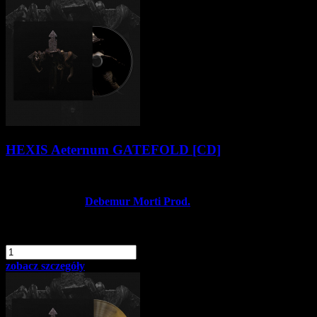
HEXIS Aeternum GATEFOLD [CD]
51,90 zł
Producent:
Debemur Morti Prod.
Dostępność:
Dostępny
dodaj do schowka
szt.
Do koszyka
zobacz szczegóły