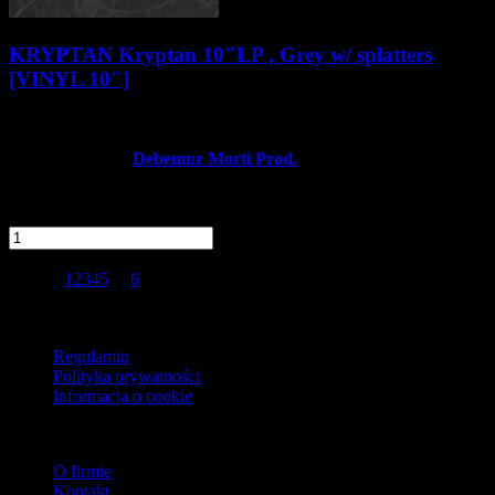
KRYPTAN Kryptan 10"LP , Grey w/ splatters
[VINYL 10"]
78,90 zł
Producent:
Debemur Morti Prod.
Dostępność:
Dostępny
dodaj do schowka
szt.
Do koszyka
Strona
1
2
3
4
5
...
6
ogółem produktów: 81
Wyników na stronie:
15
30
45
Informacje
Regulamin
Polityka prywatności
Informacja o cookie
O firmie
O firmie
Kontakt