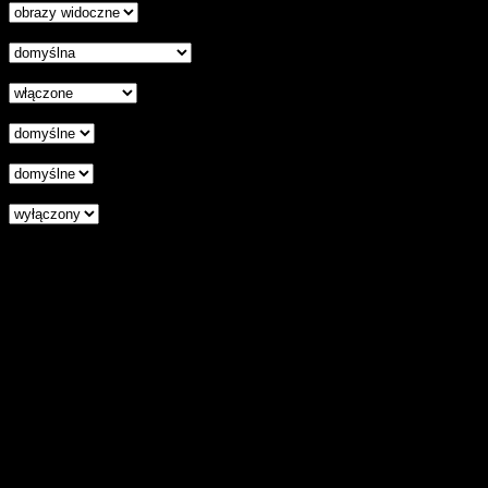
Czytelna czcionka
Wyłączenie animacji
Wyrównanie tekstu
Podkreśl odnośniki
Czytnik ekranu
Zresetuj wszystkie ustawienia