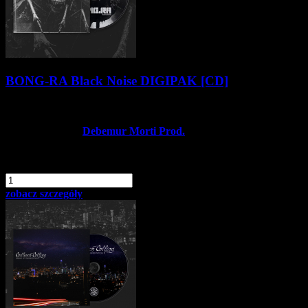
BONG-RA Black Noise DIGIPAK [CD]
49,90 zł
Producent:
Debemur Morti Prod.
Dostępność:
Dostępny
dodaj do schowka
szt.
Do koszyka
zobacz szczegóły