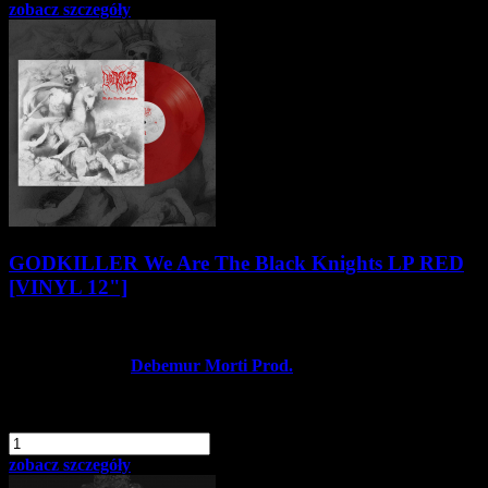
zobacz szczegóły
GODKILLER We Are The Black Knights LP RED
[VINYL 12"]
99,90 zł
Producent:
Debemur Morti Prod.
Dostępność:
Dostępny
dodaj do schowka
szt.
Do koszyka
zobacz szczegóły