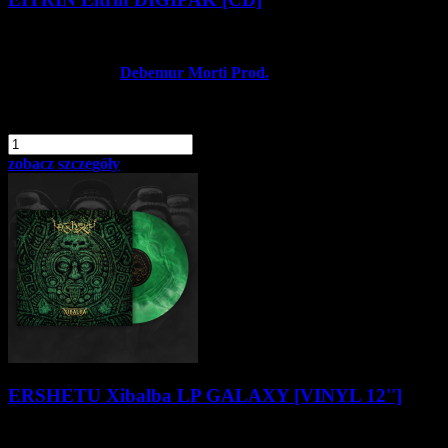
49,90 zł
Producent:
Debemur Morti Prod.
Dostępność:
Dostępny
dodaj do schowka
szt.
Do koszyka
zobacz szczegóły
ERSHETU Xibalba LP GALAXY [VINYL 12'']
116,90 zł