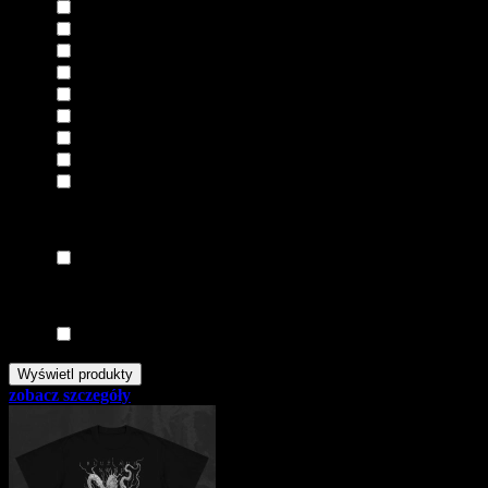
Odzież
Promocje
Przedsprzedaż
Płyty winylowe / 7"
Płyty winylowe / 10"
Płyty winylowe / 12"
Odzież / koszulki
Odzież / bluzy
Odzież / naszywki
Tylko nowości
tak
Tylko promocje
tak
zobacz szczegóły