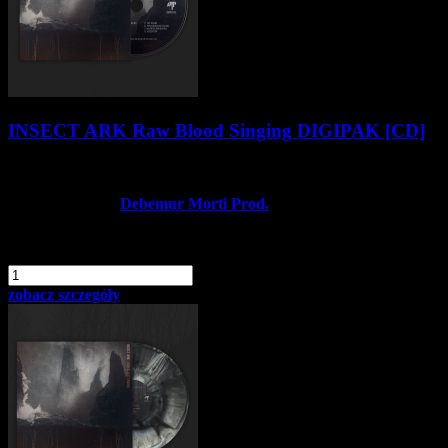
INSECT ARK Raw Blood Singing DIGIPAK [CD]
49,90 zł
Producent:
Debemur Morti Prod.
Dostępność:
Dostępny
dodaj do schowka
szt.
Do koszyka
zobacz szczegóły