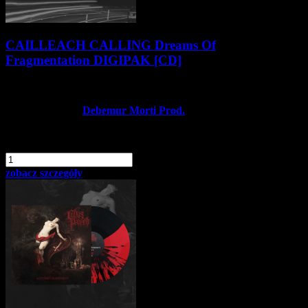
CAILLEACH CALLING Dreams Of
Fragmentation DIGIPAK [CD]
41,90 zł
Producent:
Debemur Morti Prod.
Dostępność:
Dostępny
dodaj do schowka
szt.
Do koszyka
zobacz szczegóły