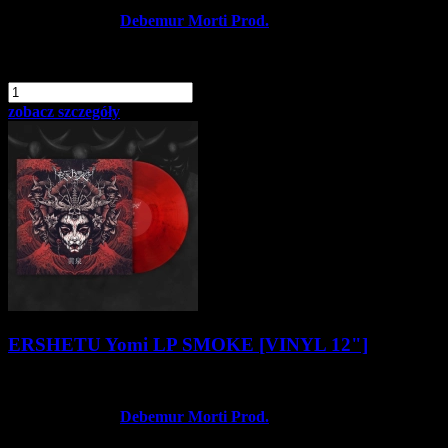
Producent:
Debemur Morti Prod.
Dostępność:
Dostępny
dodaj do schowka
szt.
Do koszyka
zobacz szczegóły
ERSHETU Yomi LP SMOKE [VINYL 12"]
114,90 zł
Producent:
Debemur Morti Prod.
Dostępność:
Dostępny