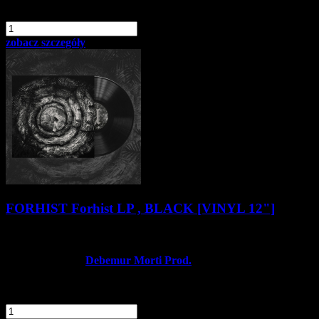
dodaj do schowka
szt.
Do koszyka
zobacz szczegóły
FORHIST Forhist LP , BLACK [VINYL 12"]
84,90 zł
69,90 zł
Producent:
Debemur Morti Prod.
Dostępność:
Dostępny
dodaj do schowka
szt.
Do koszyka