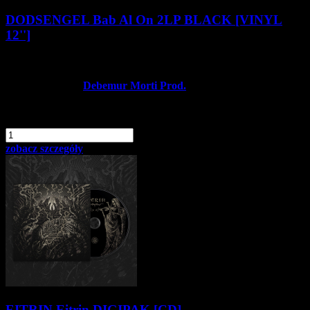
DODSENGEL Bab Al On 2LP BLACK [VINYL
12'']
124,90 zł
Producent:
Debemur Morti Prod.
Dostępność:
Dostępny
dodaj do schowka
szt.
Do koszyka
zobacz szczegóły
EITRIN Eitrin DIGIPAK [CD]