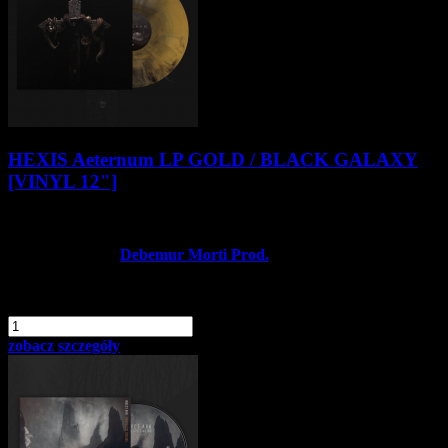
HEXIS Aeternum LP GOLD / BLACK GALAXY
[VINYL 12"]
116,90 zł
Producent:
Debemur Morti Prod.
Dostępność:
Dostępny
dodaj do schowka
szt.
Do koszyka
zobacz szczegóły