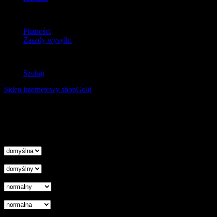
Dostawa
Płatności
Zasady wysyłki
Zwroty
Szukaj
Sklep internetowy shopGold
Korzystanie z tej witryny oznacza wyrażenie zgody na
wykorzystanie plików cookies. Więcej informacji możesz znaleźć w
naszej Polityce Cookies.
Nie pokazuj więcej tego komunikatu
zamknij
Wysokość linii
Odstęp liter
Kursor
Skala szarości
Ukryj obrazy