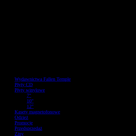
URLOP - przerwa w wysyłkach
W pierwszej połowie sierpnia
nasz magazyn będzie zamknięty, a
wysyłki wstrzymane.
Ostatnie zamówienia przed przerwą wyślemy dla wpłat
zaksięgowanych do 31.07.2026 (włącznie). Wysyłki wznowimy od
17.08.2026.
Realizacja zaległych zamówień może potrwać do tygodnia po
powrocie.
Dziękujemy za wyrozumiałość!
Kategorie
Wydawnictwa Fallen Temple
Płyty CD
Płyty winylowe
7"
10"
12"
Kasety magnetofonowe
Odzież
Promocje
Przedsprzedaż
Ziny