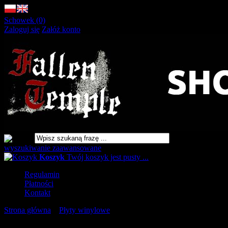
Schowek (0)
Zaloguj się
Załóż konto
wyszukiwanie zaawansowane
Koszyk
Twój koszyk jest pusty ...
Regulamin
Płatności
Kontakt
Strona główna
»
Płyty winylowe
»
GRIFTESKYMFNING
Malignant Morningstar 2LP, [VINYL 12"]