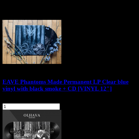
Pozostałe produkty z kategorii
EAVE Phantoms Made Permanent LP Clear blue
vinyl with black smoke + CD [VINYL 12"]
114,90 zł
szt.
Do koszyka