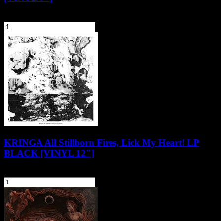
59,90 zł
szt.
Do koszyka
KRINGA All Stillborn Fires, Lick My Heart! LP
BLACK [VINYL 12"]
106,90 zł
szt.
Do koszyka