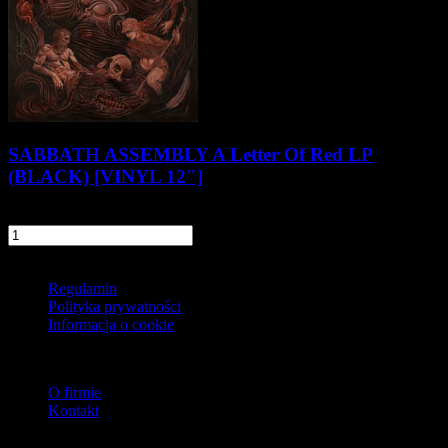
SABBATH ASSEMBLY A Letter Of Red LP
(BLACK) [VINYL 12"]
87,90 zł
69,90 zł
szt.
Do koszyka
Informacje
Regulamin
Polityka prywatności
Informacja o cookie
O firmie
O firmie
Kontakt
Dostawa