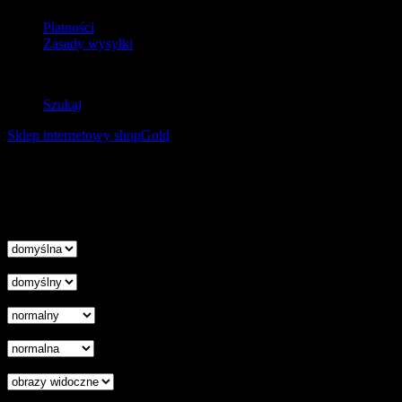
Płatności
Zasady wysyłki
Zwroty
Szukaj
Sklep internetowy shopGold
Korzystanie z tej witryny oznacza wyrażenie zgody na
wykorzystanie plików cookies. Więcej informacji możesz znaleźć w
naszej Polityce Cookies.
Nie pokazuj więcej tego komunikatu
zamknij
Wysokość linii
Odstęp liter
Kursor
Skala szarości
Ukryj obrazy
Czytelna czcionka