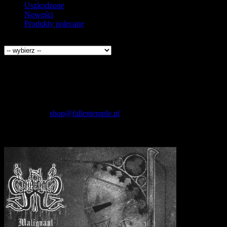
Uszkodzone
Nowości
Produkty polecane
Producenci
Kontakt
Fallen Temple
wytwórnia muzyczna i sklep
internetowy
NIP: 5732421614
E-mail:
shop@fallentemple.pl
Godziny działania
sklepu
codziennie 9.00 - 17.00