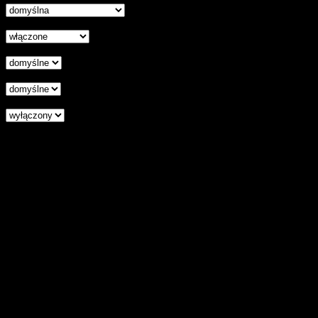
Wyłączenie animacji
Wyrównanie tekstu
Podkreśl odnośniki
Czytnik ekranu
Zresetuj wszystkie ustawienia