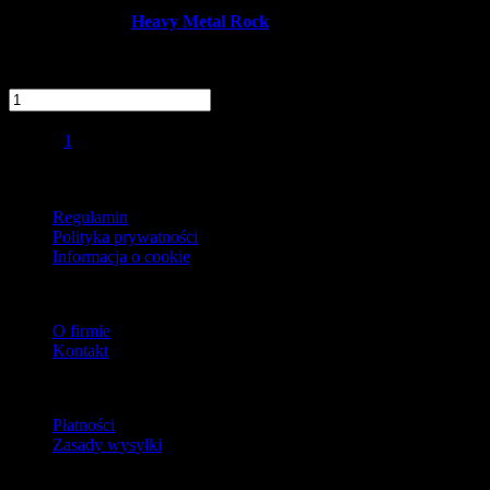
Producent:
Heavy Metal Rock
Dostępność:
Dostępny
dodaj do schowka
szt.
Do koszyka
Strona
1
ogółem produktów: 1
Wyników na stronie:
15
30
45
Informacje
Regulamin
Polityka prywatności
Informacja o cookie
O firmie
O firmie
Kontakt
Dostawa
Płatności
Zasady wysyłki
Zwroty