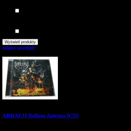
Tylko nowości
tak
Tylko promocje
tak
zobacz szczegóły
ARBACH Bellum Aeterna [CD]
29,90 zł