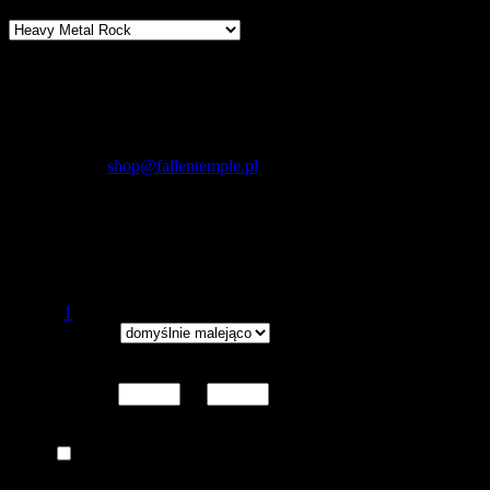
Producenci
Kontakt
Fallen Temple
wytwórnia muzyczna i sklep
internetowy
NIP: 5732421614
E-mail:
shop@fallentemple.pl
Godziny działania
sklepu
codziennie 9.00 - 17.00
Heavy Metal Rock
Strona
1
ogółem produktów: 1
Wyświetlaj wg
Wyników na stronie:
15
30
45
Dodatkowe opcje przeglądania
Zakres cen od
do
Kategoria
Płyty CD