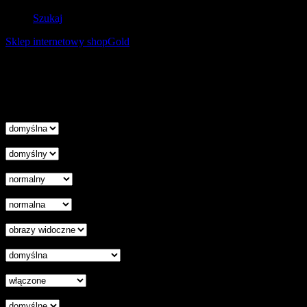
Szukaj
Sklep internetowy shopGold
Korzystanie z tej witryny oznacza wyrażenie zgody na
wykorzystanie plików cookies. Więcej informacji możesz znaleźć w
naszej Polityce Cookies.
Nie pokazuj więcej tego komunikatu
zamknij
Wysokość linii
Odstęp liter
Kursor
Skala szarości
Ukryj obrazy
Czytelna czcionka
Wyłączenie animacji
Wyrównanie tekstu