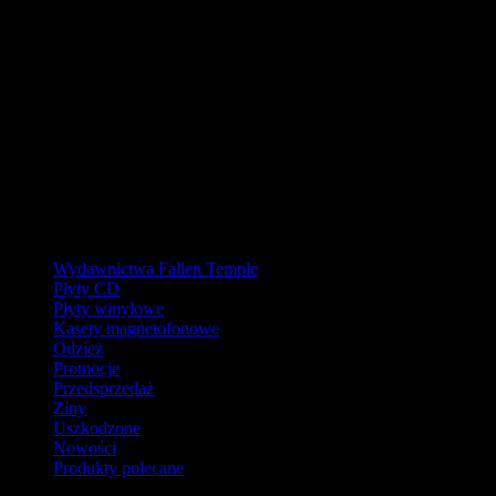
W pierwszej połowie sierpnia
nasz magazyn będzie zamknięty, a
wysyłki wstrzymane.
Ostatnie zamówienia przed przerwą wyślemy dla wpłat
zaksięgowanych do 31.07.2026 (włącznie). Wysyłki wznowimy od
17.08.2026.
Realizacja zaległych zamówień może potrwać do tygodnia po
powrocie.
Dziękujemy za wyrozumiałość!
Kategorie
Wydawnictwa Fallen Temple
Płyty CD
Płyty winylowe
Kasety magnetofonowe
Odzież
Promocje
Przedsprzedaż
Ziny
Uszkodzone
Nowości
Produkty polecane