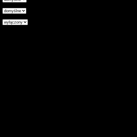
Podkreśl odnośniki
Czytnik ekranu
Zresetuj wszystkie ustawienia