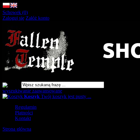
Schowek (0)
Zaloguj się
Załóż konto
wyszukiwanie zaawansowane
Koszyk
Twój koszyk jest pusty ...
Regulamin
Płatności
Kontakt
Strona główna
»
Heavy Metal Rock
URLOP - przerwa w wysyłkach