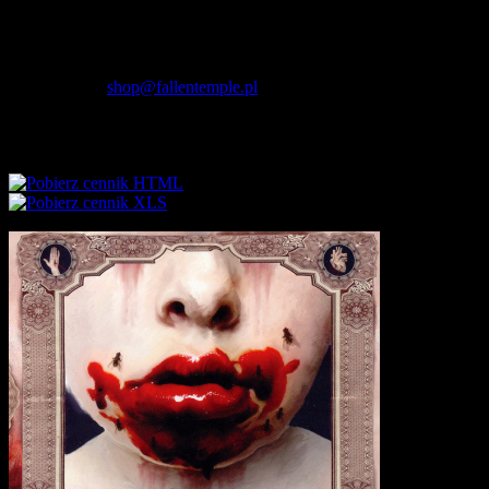
Fallen Temple
wytwórnia muzyczna i sklep
internetowy
NIP: 5732421614
E-mail:
shop@fallentemple.pl
Godziny działania
sklepu
codziennie 9.00 - 17.00
Cennik