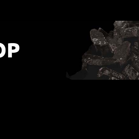
D]
URLOP - przerwa w wysyłkach