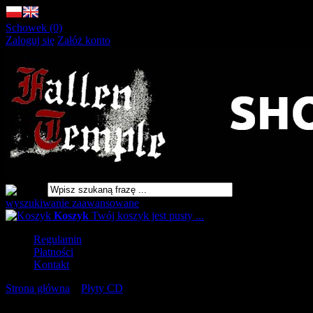
Schowek (0)
Zaloguj się
Załóż konto
wyszukiwanie zaawansowane
Koszyk
Twój koszyk jest pusty ...
Regulamin
Płatności
Kontakt
Strona główna
»
Płyty CD
»
PIG DESTROYER Mass & Volume [C