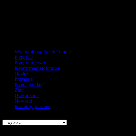
W pierw
Ostatnie zamówienia przed prz
Kategorie
Wydawnictwa Fallen Temple
Płyty CD
Płyty winylowe
Kasety magnetofonowe
Odzież
Promocje
Przedsprzedaż
Ziny
Uszkodzone
Nowości
Produkty polecane
Producenci
Kontakt