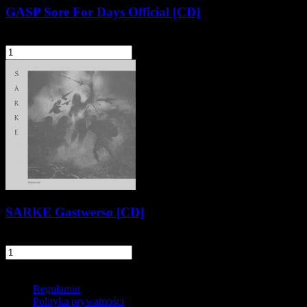
GASP Sore For Days Official [CD]
56,90 zł
szt.
Do koszyka
SARKE Gastwerso [CD]
59,90 zł
szt.
Do koszyka
Informacje
Regulamin
Polityka prywatności