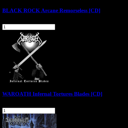
BLACK ROCK Arcane Remorseless [CD]
14,90 zł
szt.
Do koszyka
WAROATH Infernal Tortures Blades [CD]
28,90 zł
szt.
Do koszyka