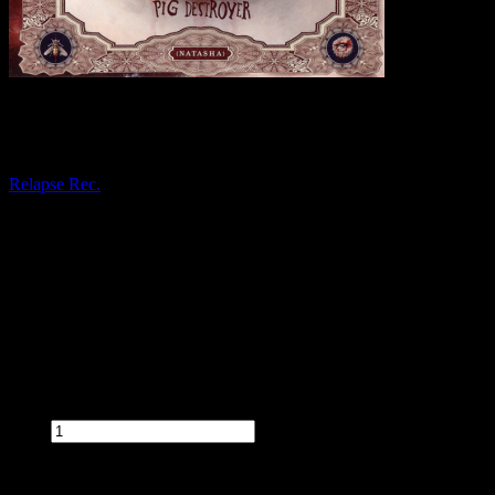
PIG DESTROYER Mass & Volume [CD]
Relapse Rec.
Dostępność:
Dostępny
Czas wysyłki:
3 dni
Koszt wysyłki:
od 0,00 zł
Stan produktu:
Nowy
Cena:
55,90 zł
Przed zakupem produktu wybierz wymagane opcje.
Ilość:
szt.
Dodaj do koszyka
dodaj do schowka