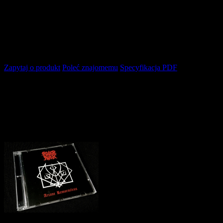
Zapytaj o produkt
Poleć znajomemu
Specyfikacja PDF
Opis produktu
Barcode: 7 81676 70242 8
Pozostałe produkty z kategorii