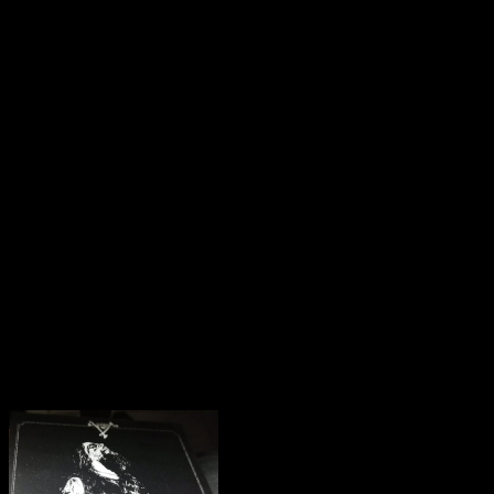
Released three Brutal Death Metal releases under the name
INFINITED HATE Hate and last year transformed into
WEAPONS TO HUNT. This extreme Dutch metal band, featuring
main man Adrie Kloosterwaard (SINISTER) on vocals packed up
again with Ron van de Polder (original and founding member of
SINISTER) and Paul Beltman (ex SINISTER, ex Supreme Pain)
on guitar and drums. They invited Bas Brussaard (SINISTER,
Fondlecorpse) to work along with them on lead guitars to complete
this terrifying line up. They bring an intense death / thrash metal
style on this new album that brings you back to the good old days
of Solstice, Demolition Hammer…And of course SINISTERS
mighty debut album ’Cross The Styx’ (needless to say, both debut
albums are written by riff master Ron van de Polder!). Guest bass
Erwin Harreman (ex Sinister, Supreme Pain). Tracks list: 1. The
Hell Room 2. Blessed In Sin 3. Corpse Field 4.The Smell of
Victory 5. Bullets For The Assassin 6. Merciless Impact 7. False
Positive System 8. Strike Face
Pozostałe produkty z kategorii