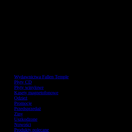
URLOP - przerwa w wysyłkach
W pierwszej połowie sierpnia
nasz magazyn będzie zamknięty, a
wysyłki wstrzymane.
Ostatnie zamówienia przed przerwą wyślemy dla wpłat
zaksięgowanych do 31.07.2026 (włącznie). Wysyłki wznowimy od
17.08.2026.
Realizacja zaległych zamówień może potrwać do tygodnia po
powrocie.
Dziękujemy za wyrozumiałość!
Kategorie
Wydawnictwa Fallen Temple
Płyty CD
Płyty winylowe
Kasety magnetofonowe
Odzież
Promocje
Przedsprzedaż
Ziny
Uszkodzone
Nowości
Produkty polecane