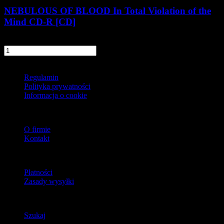
NEBULOUS OF BLOOD In Total Violation of the
Mind CD-R [CD]
19,90 zł
szt.
Do koszyka
Informacje
Regulamin
Polityka prywatności
Informacja o cookie
O firmie
O firmie
Kontakt
Dostawa
Płatności
Zasady wysyłki
Zwroty
Szukaj