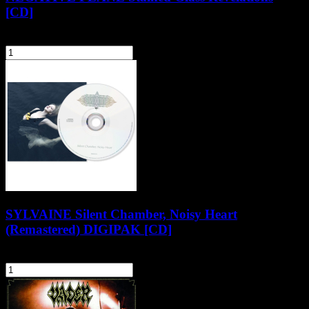
[CD]
59,90 zł
szt.
Do koszyka
SYLVAINE Silent Chamber, Noisy Heart
(Remastered) DIGIPAK [CD]
59,90 zł
szt.
Do koszyka