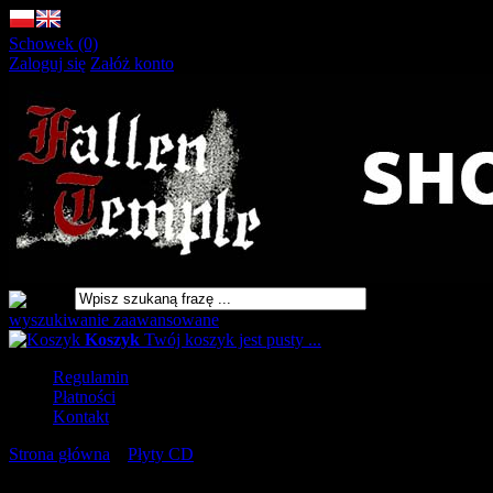
Schowek (0)
Zaloguj się
Załóż konto
wyszukiwanie zaawansowane
Koszyk
Twój koszyk jest pusty ...
Regulamin
Płatności
Kontakt
Strona główna
»
Płyty CD
»
WEAPONS TO HUNT Blessed in sin
[CD]