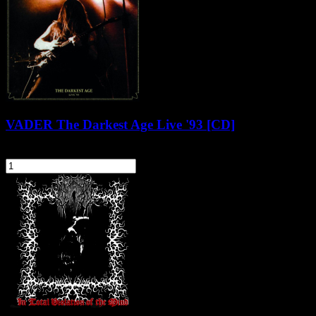
VADER The Darkest Age Live '93 [CD]
38,90 zł
szt.
Do koszyka