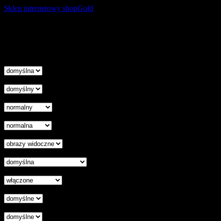
Sklep internetowy shopGold
Korzystanie z tej witryny oznacza wyrażenie zgody na
wykorzystanie plików cookies. Więcej informacji możesz znaleźć w
naszej Polityce Cookies.
Nie pokazuj więcej tego komunikatu
zamknij
Wysokość linii
Odstęp liter
Kursor
Skala szarości
Ukryj obrazy
Czytelna czcionka
Wyłączenie animacji
Wyrównanie tekstu
Podkreśl odnośniki