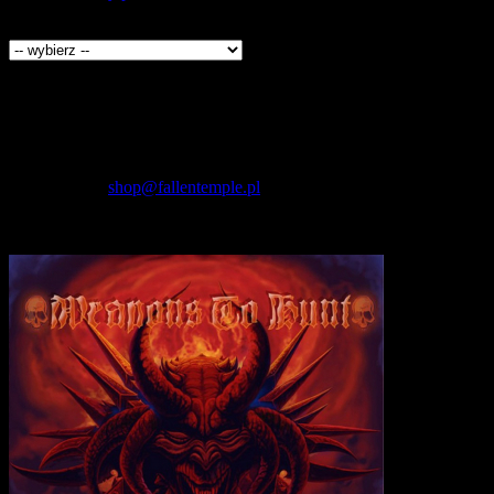
Producenci
Kontakt
Fallen Temple
wytwórnia muzyczna i sklep
internetowy
NIP: 5732421614
E-mail:
shop@fallentemple.pl
Godziny działania
sklepu
codziennie 9.00 - 17.00