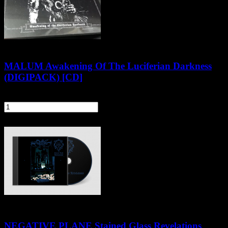
MALUM Awakening Of The Luciferian Darkness
(DIGIPACK) [CD]
51,90 zł
szt.
Do koszyka
NEGATIVE PLANE Stained Glass Revelations